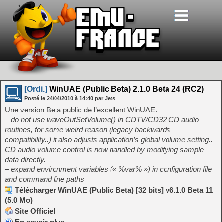
[Ordi.]
WinUAE (Public Beta) 2.1.0 Beta 24 (RC2)
Posté le
24/04/2010
à
14:40
par Jets
Une version Beta public de l’excellent WinUAE.
– do not use waveOutSetVolume() in CDTV/CD32 CD audio
routines, for some weird reason (legacy backwards
compatibility..) it also adjusts application’s global volume setting..
CD audio volume control is now handled by modifying sample
data directly.
– expand environment variables (« %var% ») in configuration file
and command line paths
Télécharger WinUAE (Public Beta) [32 bits] v6.1.0 Beta 11
(5.0 Mo)
Site Officiel
En savoir plus…