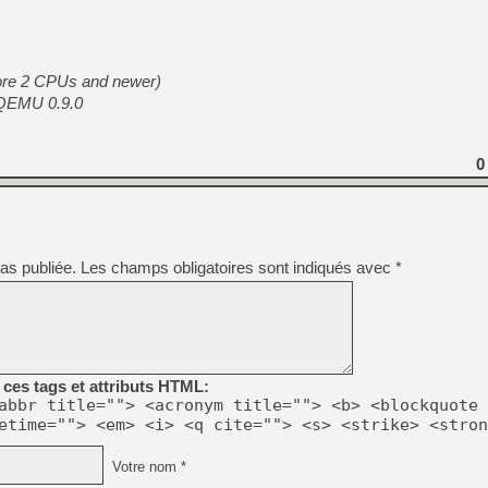
[Mo5] Deux inédits du Virtu
[GK] Le beat'em up The Walk
Core 2 CPUs and newer)
[GK] Endless Legend 2 : enf
m QEMU 0.9.0
[LS] [PS5] Le WebKit Userl
0
[GK] Oubliez Crazy Taxi, S
[LS] [Switch] NSZ 5.0.0 es
as publiée.
Les champs obligatoires sont indiqués avec
*
[GK] No More Room in Hell 2
[GK] Un chatbot Atelier Ryz
ces tags et attributs HTML:
abbr title=""> <acronym title=""> <b> <blockquote 
etime=""> <em> <i> <q cite=""> <s> <strike> <stron
Votre nom *