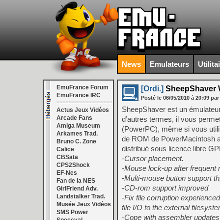
News
Emulateurs
Utilita
EmuFrance Forum
[Ordi.]
SheepShaver W
EmuFrance IRC
Posté le
06/05/2010
à
20:09
par
===================
SheepShaver est un émulateur
Actus Jeux Vidéos
Arcade Fans
d’autres termes, il vous perm
Amiga Museum
(PowerPC), même si vous utili
Arkames Trad.
de ROM de PowerMacintosh ai
Bruno C. Zone
distribué sous licence libre GP
Calice
CBSata
-Cursor placement.
CPS2Shock
-Mouse lock-up after frequen
EF-Nes
-Multi-mouse button support 
Fan de la NES
-CD-rom support improved
GirlFriend Adv.
Landstalker Trad.
-Fix file corruption experien
Musée Jeux Vidéos
file I/O to the external filesyst
SMS Power
-Cope with assembler updates