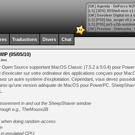
[GK] Agenda - GeForce NOW
[GK] Devolver Digital en a 
[LS] [PS5] ps5-y2jb-autolo
[GK] Pourquoi Marvel Tokon 
[GK] Test : Restory : Chill
ires
Traductions
Divers
Chat
[GK] GTA 6 : Rockstar Games
[GK] Hot Wheels Infinite Rus
[GK] Mémoire cash - Secret 
IP (05/05/10)
[GK] Résultats Nintendo : 
 Jets
[GK] Déjà des dégraissage
 Open Source supportant MacOS Classic (7.5.2 à 9.0.4) pour Powe
et d’exécuter sur votre ordinateur des applications conçues pour Ma
[Mo5] Brickboy cherche à r
sez un autre système d’exploitation. Cependant, vous devez posséd
[GK] Minecraft et ses « Gra
nsi qu’une version adéquate de MacOS pour PowerPC. SheepShave
[GK] Beast of Reincarnation
L.
[GK] Ubisoft : fin de parti
[GK] Mémoire cash - Metroid
[GK] Dan Houser (GTA) défe
t movement in and out the SheepShaver window
[GK] Comment EA Sports FC
through e.g., TheMouse2B
[GK] Crimson Moon : un Dark
[GK] Isle of Reveries : le j
[GK] Moonlighter 2 : The En
ced when doing random-access
[GK] Capcom relance Monste
em
 in emulated CPU