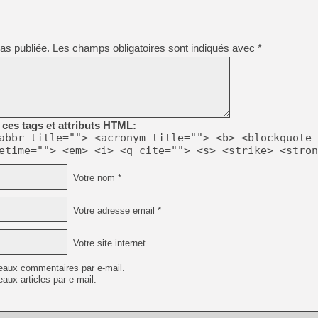
[GK] Oubliez Crazy Taxi, S
as publiée.
Les champs obligatoires sont indiqués avec
*
[LS] [Switch] NSZ 5.0.0 es
[GK] No More Room in Hell 2
[GK] Un chatbot Atelier Ryz
[GK] Mémoire cash - Splatte
ces tags et attributs HTML:
[GK] Nvidia : le prix des 
abbr title=""> <acronym title=""> <b> <blockquote 
[GK] Suikoden Star Leap : 
etime=""> <em> <i> <q cite=""> <s> <strike> <stron
[Mo5] La mini borne d’arc
Votre nom *
[GK] Pourquoi Marvel Tokon 
[GK] Test : Restory : Chill
[GK] GTA 6 : Rockstar Games
Votre adresse email *
[GK] Hot Wheels Infinite Rus
Votre site internet
eaux commentaires par e-mail.
aux articles par e-mail.