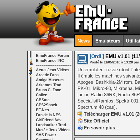
News
Emulateurs
Utilita
EmuFrance Forum
[Ordi.]
EMU v1.01 (11/
EmuFrance IRC
Posté le
11/05/2010
à
13:28
par
===================
Un émulateur russe (dont l’inte
Actus Jeux Vidéos
Arcade Fans
Il émule les machines suivante
Amiga Museum
Apogee ,Bashkiria-2M rom, Bas
Arkames Trad.
PK-01, Mikro-80, Mikrosha, Mik
Bruno C. Zone
junior, Radio-86RK, Radio-86R
Calice
CBSata
SpecialistRamfos, Spektr-001
CPS2Shock
Spectrum 48 (cas).
EF-Nes
Télécharger EMU v1.01 (20
Fan de la NES
GirlFriend Adv.
Site Officiel
Landstalker Trad.
En savoir plus…
Musée Jeux Vidéos
SMS Power