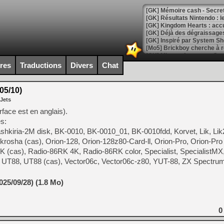
[GK] Mémoire cash - Secret 
[GK] Résultats Nintendo : 
[GK] Déjà des dégraissage
[Mo5] Brickboy cherche à r
[GK] Minecraft et ses « Gra
ires
Traductions
Divers
Chat
[GK] Beast of Reincarnation
[GK] Ubisoft : fin de parti
[GK] Mémoire cash - Metroid
05/10)
[GK] Dan Houser (GTA) défe
 Jets
[GK] Comment EA Sports FC
[GK] Crimson Moon : un Dark
rface est en anglais).
[GK] Isle of Reveries : le j
s:
[GK] Moonlighter 2 : The En
hkiria-2M disk, BK-0010, BK-0010_01, BK-0010fdd, Korvet, Lik, Lik2
[GK] Capcom relance Monste
rosha (cas), Orion-128, Orion-128z80-Card-ll, Orion-Pro, Orion-Pro 
K (cas), Radio-86RK 4K, Radio-86RK color, Specialist, SpecialistMX
, UT88, UT88 (cas), Vector06c, Vector06c-z80, YUT-88, ZX Spectrum
[Mo5] Deux inédits du Virtu
[GK] Le beat'em up The Walk
25/09/28) (1.8 Mo)
[GK] Endless Legend 2 : enf
0
[LS] [PS5] Le WebKit Userl