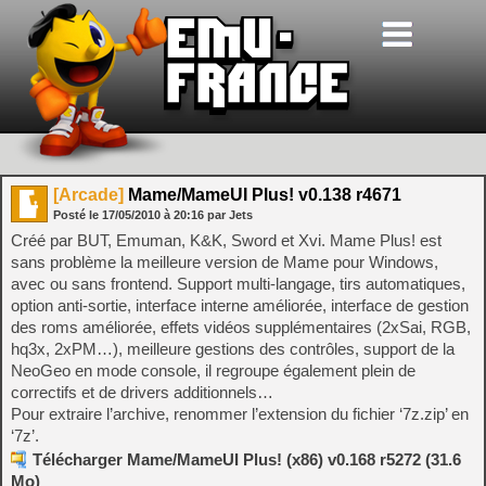
[Arcade]
Mame/MameUI Plus! v0.138 r4671
Posté le
17/05/2010
à
20:16
par Jets
Créé par BUT, Emuman, K&K, Sword et Xvi. Mame Plus! est
sans problème la meilleure version de Mame pour Windows,
avec ou sans frontend. Support multi-langage, tirs automatiques,
option anti-sortie, interface interne améliorée, interface de gestion
des roms améliorée, effets vidéos supplémentaires (2xSai, RGB,
hq3x, 2xPM…), meilleure gestions des contrôles, support de la
NeoGeo en mode console, il regroupe également plein de
correctifs et de drivers additionnels…
Pour extraire l’archive, renommer l’extension du fichier ‘7z.zip’ en
‘7z’.
Télécharger Mame/MameUI Plus! (x86) v0.168 r5272 (31.6
Mo)