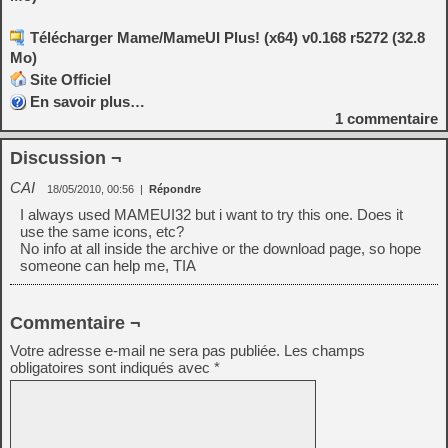
Télécharger Mame/MameUI Plus! (x64) v0.168 r5272 (32.8
Mo)
Site Officiel
En savoir plus…
1
commentaire
Discussion ¬
CAI
18/05/2010, 00:56
|
Répondre
I always used MAMEUI32 but i want to try this one. Does it
use the same icons, etc?
No info at all inside the archive or the download page, so hope
someone can help me, TIA
Commentaire ¬
Votre adresse e-mail ne sera pas publiée.
Les champs
obligatoires sont indiqués avec
*