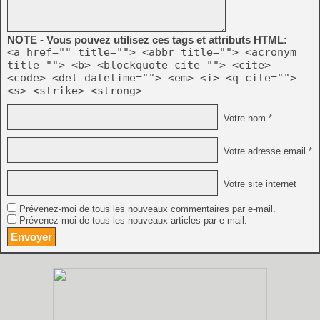
NOTE - Vous pouvez utilisez ces tags et attributs HTML:
<a href="" title=""> <abbr title=""> <acronym
title=""> <b> <blockquote cite=""> <cite>
<code> <del datetime=""> <em> <i> <q cite="">
<s> <strike> <strong>
Votre nom *
Votre adresse email *
Votre site internet
Prévenez-moi de tous les nouveaux commentaires par e-mail.
Prévenez-moi de tous les nouveaux articles par e-mail.