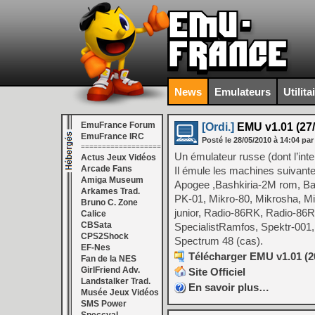
News
Emulateurs
Utilita
EmuFrance Forum
[Ordi.]
EMU v1.01 (27/
EmuFrance IRC
Posté le
28/05/2010
à
14:04
par
===================
Un émulateur russe (dont l’inte
Actus Jeux Vidéos
Arcade Fans
Il émule les machines suivante
Amiga Museum
Apogee ,Bashkiria-2M rom, Bas
Arkames Trad.
PK-01, Mikro-80, Mikrosha, Mik
Bruno C. Zone
junior, Radio-86RK, Radio-86R
Calice
CBSata
SpecialistRamfos, Spektr-001
CPS2Shock
Spectrum 48 (cas).
EF-Nes
Télécharger EMU v1.01 (20
Fan de la NES
GirlFriend Adv.
Site Officiel
Landstalker Trad.
En savoir plus…
Musée Jeux Vidéos
SMS Power