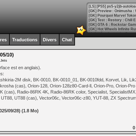
[LS] [PS5] ps5-y2jb-autolo
[GK] Pourquoi Marvel Tokon 
[GK] Test : Restory : Chill
[GK] GTA 6 : Rockstar Games
[GK] Hot Wheels Infinite Rus
[GK] Mémoire cash - Secret 
[GK] Résultats Nintendo : 
ires
Traductions
Divers
Chat
[GK] Déjà des dégraissage
05/10)
[Mo5] Brickboy cherche à r
 Jets
[GK] Minecraft et ses « Gra
rface est en anglais).
[GK] Beast of Reincarnation
s:
[GK] Ubisoft : fin de parti
hkiria-2M disk, BK-0010, BK-0010_01, BK-0010fdd, Korvet, Lik, Lik2
[GK] Mémoire cash - Metroid
[GK] Dan Houser (GTA) défe
rosha (cas), Orion-128, Orion-128z80-Card-ll, Orion-Pro, Orion-Pro 
[GK] Comment EA Sports FC
K (cas), Radio-86RK 4K, Radio-86RK color, Specialist, SpecialistMX
[GK] Crimson Moon : un Dark
, UT88, UT88 (cas), Vector06c, Vector06c-z80, YUT-88, ZX Spectrum
[GK] Isle of Reveries : le j
[GK] Moonlighter 2 : The En
[GK] Capcom relance Monste
25/09/28) (1.8 Mo)
0
[Mo5] Deux inédits du Virtu
[GK] Le beat'em up The Walk