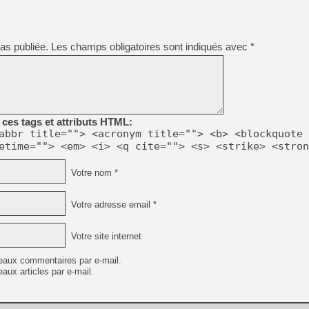
[GK] Endless Legend 2 : enf
as publiée.
Les champs obligatoires sont indiqués avec
*
[LS] [PS5] Le WebKit Userl
[GK] Oubliez Crazy Taxi, S
[LS] [Switch] NSZ 5.0.0 es
ces tags et attributs HTML:
abbr title=""> <acronym title=""> <b> <blockquote 
etime=""> <em> <i> <q cite=""> <s> <strike> <stron
[GK] No More Room in Hell 2
[GK] Un chatbot Atelier Ryz
Votre nom *
[GK] Agenda - GeForce NOW
[GK] Devolver Digital en a 
Votre adresse email *
Votre site internet
eaux commentaires par e-mail.
aux articles par e-mail.