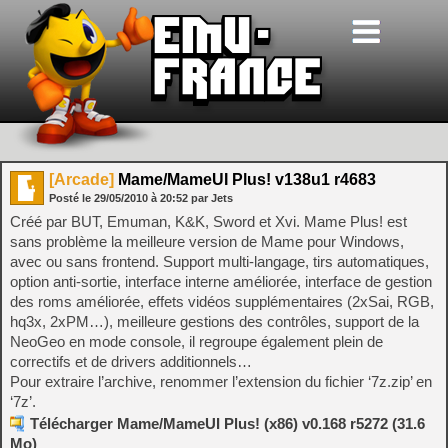
[Arcade]
Mame/MameUI Plus! v138u1 r4683
Posté le
29/05/2010
à
20:52
par Jets
Créé par BUT, Emuman, K&K, Sword et Xvi. Mame Plus! est
sans problème la meilleure version de Mame pour Windows,
avec ou sans frontend. Support multi-langage, tirs automatiques,
option anti-sortie, interface interne améliorée, interface de gestion
des roms améliorée, effets vidéos supplémentaires (2xSai, RGB,
hq3x, 2xPM…), meilleure gestions des contrôles, support de la
NeoGeo en mode console, il regroupe également plein de
correctifs et de drivers additionnels…
Pour extraire l’archive, renommer l’extension du fichier ‘7z.zip’ en
‘7z’.
Télécharger Mame/MameUI Plus! (x86) v0.168 r5272 (31.6
Mo)