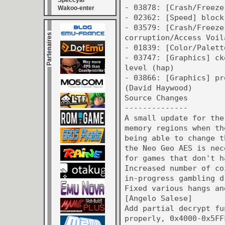
Speccyal
- 03878: [Crash/Freeze
Wakoo-enter
- 02362: [Speed] block
- 03579: [Crash/Freeze
corruption/Access Voil
- 01839: [Color/Palett
- 03747: [Graphics] ck
level (hap)
- 03866: [Graphics] pr
(David Haywood)
Source Changes
--------------
A small update for the
memory regions when th
being able to change t
the Neo Geo AES is nec
for games that don't h
Increased number of co
in-progress gambling d
Fixed various hangs an
[Angelo Salese]
Add partial decrypt fu
properly, 0x4000-0x5FF