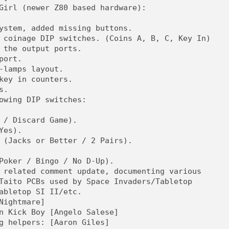
Girl (newer Z80 based hardware):
ystem, added missing buttons.
 coinage DIP switches. (Coins A, B, C, Key In)
 the output ports.
port.
-lamps layout.
key in counters.
s.
owing DIP switches:
 / Discard Game).
Yes).
 (Jacks or Better / 2 Pairs).
Poker / Bingo / No D-Up).
 related comment update, documenting various
Taito PCBs used by Space Invaders/Tabletop
abletop SI II/etc.
Nightmare]
n Kick Boy [Angelo Salese]
g helpers: [Aaron Giles]