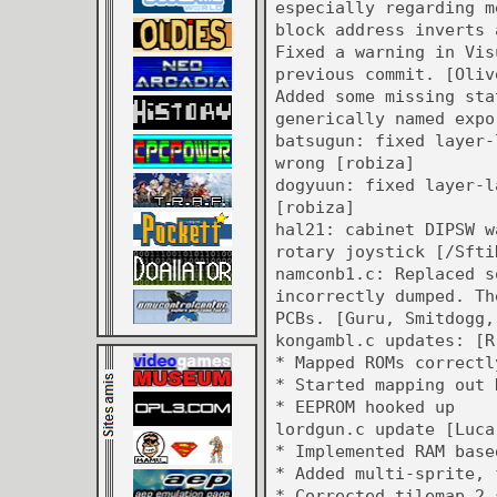
especially regarding m
block address inverts 
Fixed a warning in Vis
previous commit. [Oliv
Added some missing sta
generically named expo
batsugun: fixed layer-
wrong [robiza]
dogyuun: fixed layer-l
[robiza]
hal21: cabinet DIPSW w
rotary joystick [/Sfti
namconb1.c: Replaced s
incorrectly dumped. Th
PCBs. [Guru, Smitdogg,
kongambl.c updates: [R
* Mapped ROMs correctl
* Started mapping out 
* EEPROM hooked up
lordgun.c update [Luca
* Implemented RAM base
* Added multi-sprite, 
* Corrected tilemap 2 