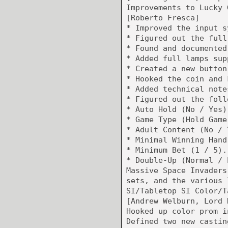
Improvements to Lucky 
[Roberto Fresca]
* Improved the input s
* Figured out the full
* Found and documented
* Added full lamps sup
* Created a new button
* Hooked the coin and 
* Added technical note
* Figured out the foll
* Auto Hold (No / Yes)
* Game Type (Hold Game
* Adult Content (No / 
* Minimal Winning Hand
* Minimum Bet (1 / 5).
* Double-Up (Normal / 
Massive Space Invaders
sets, and the various 
SI/Tabletop SI Color/T
[Andrew Welburn, Lord 
Hooked up color prom i
Defined two new castin