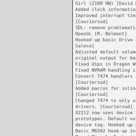
Girl (Z180 HW) [David 
Added clock informatio
Improved interrupt tim
[Couriersud]
SDL: remove problemati
OpenGL [R. Belmont]
Hooked up basic Drive 
Salese]
Adjusted default volum
original output for ba
Fixed dips in Dragon W
Fixed NVRAM handling i
Convert 7474 handlers 
[Couriersud]
Added macros for inlin
[Couriersud]
Changed 7474 to only u
drivers. [Couriersud]
X2212 now uses device 
prototypes. Default nv
device tag. Hooked up 
Basic M6502 hook-up in