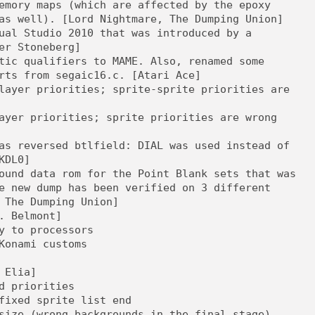
emory maps (which are affected by the epoxy
as well). [Lord Nightmare, The Dumping Union]
ual Studio 2010 that was introduced by a
er Stoneberg]
tic qualifiers to MAME. Also, renamed some
rts from segaic16.c. [Atari Ace]
layer priorities; sprite-sprite priorities are
ayer priorities; sprite priorities are wrong
as reversed btlfield: DIAL was used instead of
KDL0]
ound data rom for the Point Blank sets that was
e new dump has been verified on 3 different
 The Dumping Union]
. Belmont]
y to processors
Konami customs
 Elia]
d priorities
fixed sprite list end
size (wrong backgrounds in the final stage)