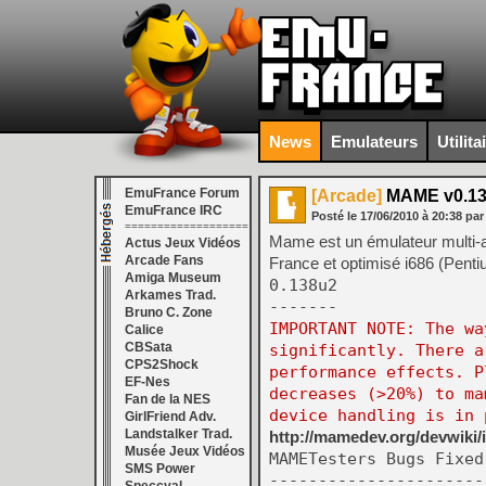
News
Emulateurs
Utilita
EmuFrance Forum
[Arcade]
MAME v0.1
EmuFrance IRC
Posté le
17/06/2010
à
20:38
par
===================
Mame est un émulateur multi-a
Actus Jeux Vidéos
Arcade Fans
France et optimisé i686 (Penti
Amiga Museum
0.138u2
Arkames Trad.
-------
Bruno C. Zone
IMPORTANT NOTE: The wa
Calice
CBSata
significantly. There a
CPS2Shock
performance effects. P
EF-Nes
decreases (>20%) to ma
Fan de la NES
device handling is in 
GirlFriend Adv.
Landstalker Trad.
http://mamedev.org/devwik
Musée Jeux Vidéos
MAMETesters Bugs Fixed
SMS Power
----------------------