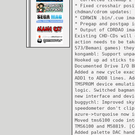
* Fixed crosshair posi
chdman/cdrom updates: 
* CDRWIN .bin/.cue ima
* Pregap and postgap i
* Output of CDRDAO ima
Existing CHD-CDs will 
action needs to be tak
573/Bemani games) they
kongambl: Support unpa
Hooked up ad sticks to
Documented Drive I/O B
Added a new cycle exac
ADD1 to ADD8 lines. Ad
TMSPROM device emulati
logic. Switched bagman
new interface and devi
buggychl: Improved sky
speedometer don't clip
azure->turquoise now i
Moved tms6100 code int
TMS6100 and M58819. [C
Added palette DAC hand