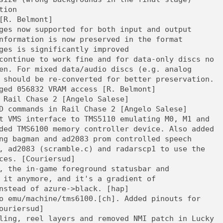
tion
[R. Belmont]
ges now supported for both input and output
nformation is now preserved in the format
ges is significantly improved
continue to work fine and for data-only discs no
en. For mixed data/audio discs (e.g. analog
 should be re-converted for better preservation.
ged 056832 VRAM access [R. Belmont]
 Rail Chase 2 [Angelo Salese]
D commands in Rail Chase 2 [Angelo Salese]
t VMS interface to TMS5110 emulating M0, M1 and
ded TMS6100 memory controller device. Also added
ng bagman and ad2083 prom controlled speech
, ad2083 (scramble.c) and radarscp1 to use the
ces. [Couriersud]
, the in-game foreground statusbar and
 it anymore, and it's a gradient of
nstead of azure->black. [hap]
o emu/machine/tms6100.[ch]. Added pinouts for
ouriersud]
ling, reel layers and removed NMI patch in Lucky