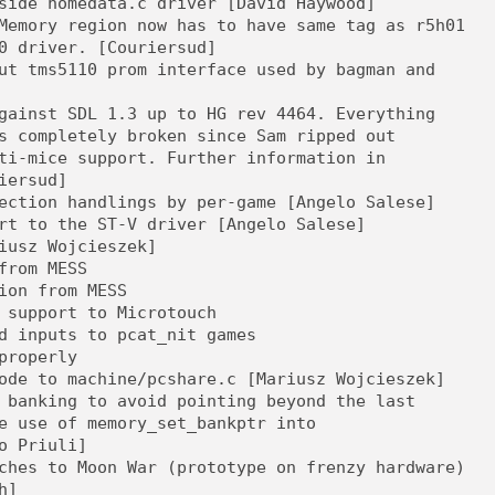
side homedata.c driver [David Haywood]
Memory region now has to have same tag as r5h01
0 driver. [Couriersud]
ut tms5110 prom interface used by bagman and
gainst SDL 1.3 up to HG rev 4464. Everything
s completely broken since Sam ripped out
ti-mice support. Further information in
iersud]
ection handlings by per-game [Angelo Salese]
rt to the ST-V driver [Angelo Salese]
iusz Wojcieszek]
from MESS
ion from MESS
 support to Microtouch
d inputs to pcat_nit games
properly
ode to machine/pcshare.c [Mariusz Wojcieszek]
 banking to avoid pointing beyond the last
e use of memory_set_bankptr into
o Priuli]
ches to Moon War (prototype on frenzy hardware)
h]