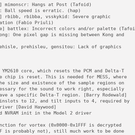
[GK] Résultats Nintendo : 
] mimonscr: Hangs at Post (Tafoid)
: Ball speed is erratic. (hap)
[GK] Déjà des dégraissage
] rbibb, rbibba, vsskykid: Severe graphic
[Mo5] Brickboy cherche à r
ation (Fabio Priuli)
[GK] Minecraft et ses « Gra
e] battlex: Incorrect colors and/or palette (Tafoi
ong: One pixel gap is missing between Kong and
[GK] Beast of Reincarnation
[GK] Ubisoft : fin de parti
[GK] Mémoire cash - Metroid
ehisle, prehisleu, gensitou: Lack of graphics
[GK] Dan Houser (GTA) défe
[GK] Comment EA Sports FC
[GK] Crimson Moon : un Dark
[GK] Isle of Reveries : le j
[GK] Moonlighter 2 : The En
 YM2610 core, which resets the PCM and Delta-T
[GK] Capcom relance Monste
e chip is reset. This is needed for MESS, where
he size and existence of the sample regions on
essary for the sound to work right, especially
[GK] Guillermo del Toro ado
ave a specific Delta-T region. [Barry Rodewald]
inslots to 12, and tilt inputs to 4, required by
river [David Haywood]
d NVRAM init in the Model 2 driver
nction for vortex (0x0000-0x1FFF is decrypted
F is probably not), still much work to be done