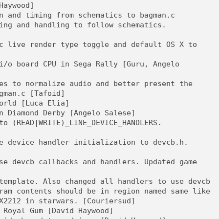
Haywood]
n and timing from schematics to bagman.c
ing and handling to follow schematics.
c live render type toggle and default OS X to
i/o board CPU in Sega Rally [Guru, Angelo
es to normalize audio and better present the
gman.c [Tafoid]
orld [Luca Elia]
n Diamond Derby [Angelo Salese]
to (READ|WRITE)_LINE_DEVICE_HANDLERS.
e device handler initialization to devcb.h.
se devcb callbacks and handlers. Updated game
template. Also changed all handlers to use devcb
ram contents should be in region named same like
X2212 in starwars. [Couriersud]
 Royal Gum [David Haywood]