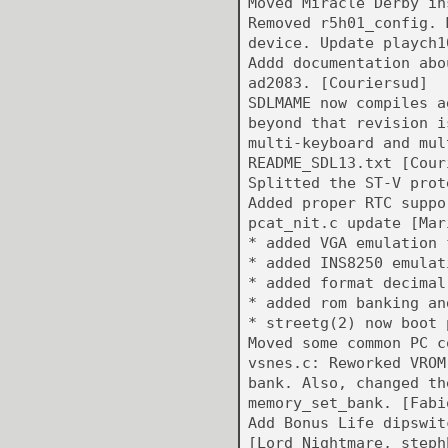
Moved Miracle Derby in
Removed r5h01_config. 
device. Update playch1
Addd documentation abo
ad2083. [Couriersud]
SDLMAME now compiles a
beyond that revision i
multi-keyboard and mul
README_SDL13.txt [Cour
Splitted the ST-V prot
Added proper RTC suppo
pcat_nit.c update [Mar
* added VGA emulation 
* added INS8250 emulat
* added format decimal
* added rom banking an
* streetg(2) now boot 
Moved some common PC c
vsnes.c: Reworked VROM
bank. Also, changed th
memory_set_bank. [Fabi
Add Bonus Life dipswit
[Lord Nightmare, steph