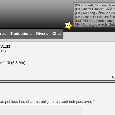
[GK] Mistfall Hunter : déjà 
[GK] Wo Long 2 évolue avec
[GK] Crossfire : un TPS à 100
[LS] [PS5] Premiers signes 
ires
Traductions
Divers
Chat
v1.11
[Mo5] DOOM arrive en cart
 Jets
[GK] Bethesda fête les 30 
[GK] Roblox : l'action en B
 1.18 (6.5 Mo)
[GK] Agenda - GeForce NOW
[GK] Devolver Digital en a 
0
[LS] [PS5] ps5-y2jb-autolo
[GK] Pourquoi Marvel Tokon 
[GK] Test : Restory : Chill
[GK] GTA 6 : Rockstar Games
as publiée.
Les champs obligatoires sont indiqués avec
*
[GK] Hot Wheels Infinite Rus
[GK] Mémoire cash - Secret 
[GK] Résultats Nintendo : 