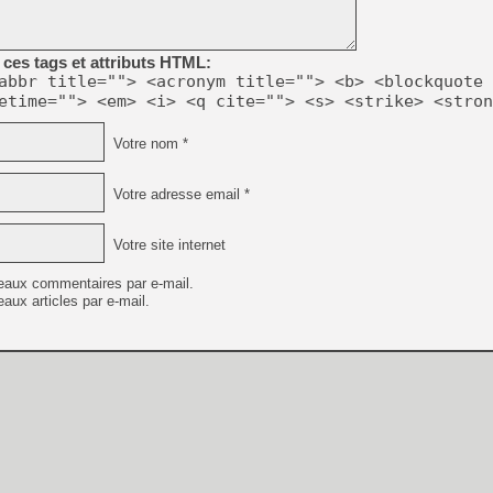
[GK] Déjà des dégraissage
[Mo5] Brickboy cherche à r
[GK] Minecraft et ses « Gra
ces tags et attributs HTML:
abbr title=""> <acronym title=""> <b> <blockquote 
[GK] Beast of Reincarnation
etime=""> <em> <i> <q cite=""> <s> <strike> <stron
[GK] Ubisoft : fin de parti
[GK] Mémoire cash - Metroid
[GK] Dan Houser (GTA) défe
Votre nom *
[GK] Comment EA Sports FC
[GK] Crimson Moon : un Dark
[GK] Isle of Reveries : le j
Votre adresse email *
[GK] Moonlighter 2 : The En
[GK] Capcom relance Monste
Votre site internet
eaux commentaires par e-mail.
aux articles par e-mail.
[Mo5] Deux inédits du Virtu
[GK] Le beat'em up The Walk
[LTF] Eté 2026 - Séquence 