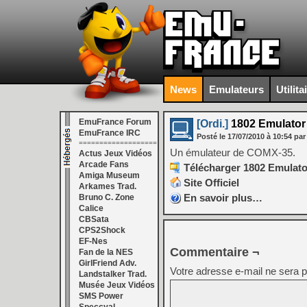
News
Emulateurs
Utilita
EmuFrance Forum
[Ordi.]
1802 Emulator 
EmuFrance IRC
Posté le
17/07/2010
à
10:54
par
===================
Un émulateur de COMX-35.
Actus Jeux Vidéos
Arcade Fans
Télécharger 1802 Emulator
Amiga Museum
Site Officiel
Arkames Trad.
En savoir plus…
Bruno C. Zone
Calice
CBSata
CPS2Shock
EF-Nes
Commentaire ¬
Fan de la NES
GirlFriend Adv.
Votre adresse e-mail ne sera p
Landstalker Trad.
Musée Jeux Vidéos
SMS Power