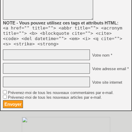
NOTE - Vous pouvez utilisez ces tags et attributs HTML:
<a href="" title=""> <abbr title=""> <acronym
title=""> <b> <blockquote cite=""> <cite>
<code> <del datetime=""> <em> <i> <q cite="">
<s> <strike> <strong>
Votre nom *
Votre adresse email *
Votre site internet
Prévenez-moi de tous les nouveaux commentaires par e-mail.
Prévenez-moi de tous les nouveaux articles par e-mail.