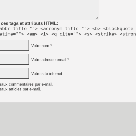
[LS] [PS5] Le WebKit Userl
ces tags et attributs HTML:
abbr title=""> <acronym title=""> <b> <blockquote 
etime=""> <em> <i> <q cite=""> <s> <strike> <stron
[GK] Oubliez Crazy Taxi, S
[LS] [Switch] NSZ 5.0.0 es
Votre nom *
[GK] No More Room in Hell 2
Votre adresse email *
[GK] Un chatbot Atelier Ryz
[GK] Mémoire cash - Splatte
Votre site internet
[GK] Nvidia : le prix des 
[GK] Suikoden Star Leap : 
eaux commentaires par e-mail.
[Mo5] La mini borne d’arc
aux articles par e-mail.