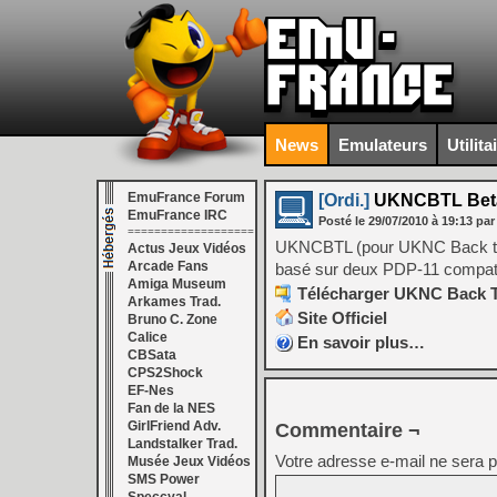
News
Emulateurs
Utilita
EmuFrance Forum
[Ordi.]
UKNCBTL Bet
EmuFrance IRC
Posté le
29/07/2010
à
19:13
par
===================
UKNCBTL (pour UKNC Back to L
Actus Jeux Vidéos
Arcade Fans
basé sur deux PDP-11 compa
Amiga Museum
Télécharger UKNC Back To 
Arkames Trad.
Site Officiel
Bruno C. Zone
Calice
En savoir plus…
CBSata
CPS2Shock
EF-Nes
Fan de la NES
GirlFriend Adv.
Commentaire ¬
Landstalker Trad.
Votre adresse e-mail ne sera p
Musée Jeux Vidéos
SMS Power