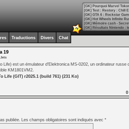
[GK] Pourquoi Marvel Tokon 
[GK] Test : Restory : Chill
[GK] GTA 6 : Rockstar Games
[GK] Hot Wheels Infinite Rus
[GK] Mémoire cash - Secret 
[GK] Résultats Nintendo : 
[GK] Déjà des dégraissage
ires
Traductions
Divers
Chat
[Mo5] Brickboy cherche à r
[GK] Minecraft et ses « Gra
a 19
 Jets
[GK] Beast of Reincarnation
[GK] Ubisoft : fin de parti
ife) est un émulateur d’Elektronica MS-0202, un ordinateur russe 
[GK] Mémoire cash - Metroid
tible KM1801VM2.
[GK] Dan Houser (GTA) défe
[GK] Comment EA Sports FC
Life (GIT) r2025.1 (build 761) (231 Ko)
[GK] Crimson Moon : un Dark
[GK] Isle of Reveries : le j
[GK] Moonlighter 2 : The En
0
[GK] Capcom relance Monste
[Mo5] Deux inédits du Virtu
[GK] Le beat'em up The Walk
as publiée.
Les champs obligatoires sont indiqués avec
*
[GK] Endless Legend 2 : enf