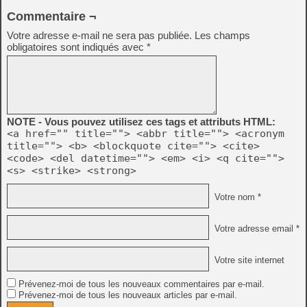
Commentaire ¬
Votre adresse e-mail ne sera pas publiée.
Les champs
obligatoires sont indiqués avec
*
NOTE - Vous pouvez utilisez ces tags et attributs HTML:
<a href="" title=""> <abbr title=""> <acronym
title=""> <b> <blockquote cite=""> <cite>
<code> <del datetime=""> <em> <i> <q cite="">
<s> <strike> <strong>
Votre nom *
Votre adresse email *
Votre site internet
Prévenez-moi de tous les nouveaux commentaires par e-mail.
Prévenez-moi de tous les nouveaux articles par e-mail.