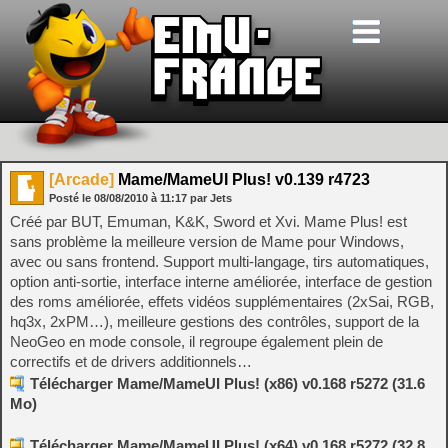
[Arcade]
Mame/MameUI Plus! v0.139 r4723
Posté le
08/08/2010
à
11:17
par Jets
Créé par BUT, Emuman, K&K, Sword et Xvi. Mame Plus! est
sans problème la meilleure version de Mame pour Windows,
avec ou sans frontend. Support multi-langage, tirs automatiques,
option anti-sortie, interface interne améliorée, interface de gestion
des roms améliorée, effets vidéos supplémentaires (2xSai, RGB,
hq3x, 2xPM…), meilleure gestions des contrôles, support de la
NeoGeo en mode console, il regroupe également plein de
correctifs et de drivers additionnels…
Télécharger Mame/MameUI Plus! (x86) v0.168 r5272 (31.6
Mo)
Télécharger Mame/MameUI Plus! (x64) v0.168 r5272 (32.8