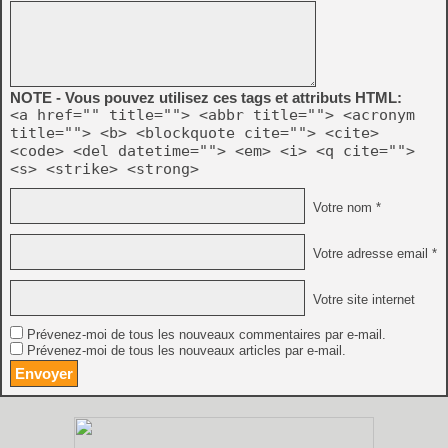
NOTE - Vous pouvez utilisez ces tags et attributs HTML:
<a href="" title=""> <abbr title=""> <acronym
title=""> <b> <blockquote cite=""> <cite>
<code> <del datetime=""> <em> <i> <q cite="">
<s> <strike> <strong>
Votre nom *
Votre adresse email *
Votre site internet
Prévenez-moi de tous les nouveaux commentaires par e-mail.
Prévenez-moi de tous les nouveaux articles par e-mail.