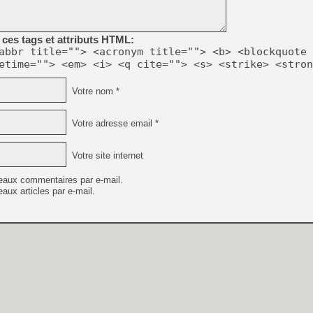
[LS] [PS5] Le WebKit Userl
ces tags et attributs HTML:
abbr title=""> <acronym title=""> <b> <blockquote 
etime=""> <em> <i> <q cite=""> <s> <strike> <stron
[GK] Oubliez Crazy Taxi, S
Votre nom *
[LS] [Switch] NSZ 5.0.0 es
Votre adresse email *
[GK] No More Room in Hell 2
[GK] Un chatbot Atelier Ryz
Votre site internet
[GK] Mémoire cash - Splatte
[GK] Nvidia : le prix des 
eaux commentaires par e-mail.
[GK] Suikoden Star Leap : 
aux articles par e-mail.
[Mo5] La mini borne d’arc