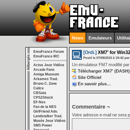
News
Emulateurs
Utilita
EmuFrance Forum
[Ordi.]
XM7′ for Win32 
EmuFrance IRC
Posté le
07/09/2010
à
19:42
par
===================
Un émulateur FM7 modifié par
Actus Jeux Vidéos
Arcade Fans
Télécharger XM7' (DASH) 
Amiga Museum
Site Officiel
Arkames Trad.
En savoir plus…
Bruno C. Zone
Calice
CBSata
CPS2Shock
EF-Nes
Commentaire ¬
Fan de la NES
GirlFriend Adv.
Votre adresse e-mail ne sera p
Landstalker Trad.
Musée Jeux Vidéos
SMS Power