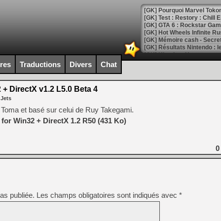
[GK] Pourquoi Marvel Tokon 
[GK] Test : Restory : Chill
[GK] GTA 6 : Rockstar Games
[GK] Hot Wheels Infinite Rus
[GK] Mémoire cash - Secret 
[GK] Résultats Nintendo : 
[GK] Déjà des dégraissage
ires
Traductions
Divers
Chat
[Mo5] Brickboy cherche à r
[GK] Minecraft et ses « Gra
+ DirectX v1.2 L5.0 Beta 4
 Jets
[GK] Beast of Reincarnation
[GK] Ubisoft : fin de parti
 Toma et basé sur celui de Ruy Takegami.
[GK] Mémoire cash - Metroid
for Win32 + DirectX 1.2 R50 (431 Ko)
[GK] Dan Houser (GTA) défe
[GK] Comment EA Sports FC
[GK] Crimson Moon : un Dark
[GK] Isle of Reveries : le j
0
[GK] Moonlighter 2 : The En
[GK] Capcom relance Monste
as publiée.
Les champs obligatoires sont indiqués avec
*
[Mo5] Deux inédits du Virtu
[GK] Le beat'em up The Walk
[GK] Endless Legend 2 : enf