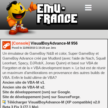
[Console]
VisualBoyAdvance-M 956
Posté le
11/09/2010
à
19:20
par Jets
Un émulateur de GameBoy N&B et color, Super GameBoy et
GameBoy Advance créé par Mudlord (avec l’aide de Nach, Squall
Leonhart, Spacy, DJRobX, Jonas Quinn) et basé sur VBA de
Forgotten et de la « VBA development team ». Le but est de réunir
un maximum d’améliorations en provenance des autres builds de
VBA. Enfin le build ultime de VBA?
Ancien site de VBA-M v1
.
Ancien site de VBA-M v2
.
Site de développement (svn) sur Google
.
Site de développement (svn) sur SourceForge
.
Télécharger VisualBoyAdvance-M (XP compatible) v2.0
Beta 3 Fix 3 (77.1 Mo)