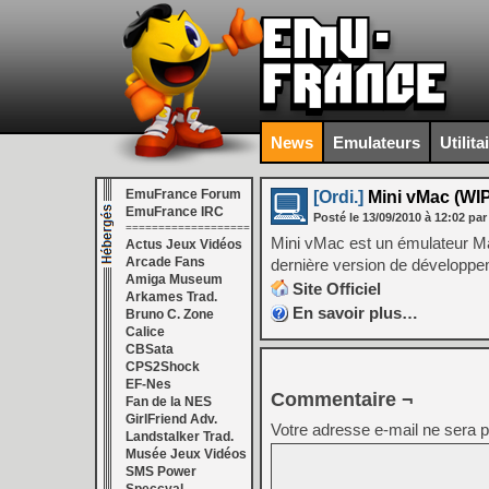
News
Emulateurs
Utilita
EmuFrance Forum
[Ordi.]
Mini vMac (WIP
EmuFrance IRC
Posté le
13/09/2010
à
12:02
par
===================
Mini vMac est un émulateur Macin
Actus Jeux Vidéos
Arcade Fans
dernière version de développe
Amiga Museum
Site Officiel
Arkames Trad.
En savoir plus…
Bruno C. Zone
Calice
CBSata
CPS2Shock
EF-Nes
Commentaire ¬
Fan de la NES
GirlFriend Adv.
Votre adresse e-mail ne sera p
Landstalker Trad.
Musée Jeux Vidéos
SMS Power