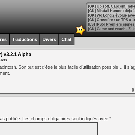
[GK] Mistfall Hunter : déjà 
[GK] Wo Long 2 évolue avec
[GK] Crossfire : un TPS à 100
[LS] [PS5] Premiers signes 
ires
Traductions
Divers
Chat
) v3.2.1 Alpha
[Mo5] DOOM arrive en cart
 Jets
[GK] Bethesda fête les 30 
[GK] Roblox : l'action en B
tosh. Son but est d’être le plus facile d’utilisation possible… Il s’agi
ment.
[GK] Agenda - GeForce NOW
[GK] Devolver Digital en a 
0
[LS] [PS5] ps5-y2jb-autolo
[GK] Pourquoi Marvel Tokon 
[GK] Test : Restory : Chill
[GK] GTA 6 : Rockstar Games
as publiée.
Les champs obligatoires sont indiqués avec
*
[GK] Hot Wheels Infinite Rus
[GK] Mémoire cash - Secret 
[GK] Résultats Nintendo : 