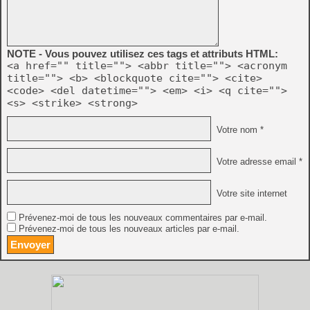
NOTE - Vous pouvez utilisez ces tags et attributs HTML:
<a href="" title=""> <abbr title=""> <acronym
title=""> <b> <blockquote cite=""> <cite>
<code> <del datetime=""> <em> <i> <q cite="">
<s> <strike> <strong>
Votre nom *
Votre adresse email *
Votre site internet
Prévenez-moi de tous les nouveaux commentaires par e-mail.
Prévenez-moi de tous les nouveaux articles par e-mail.