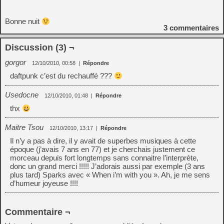
Bonne nuit
3
commentaires
Discussion (3) ¬
gorgor
12/10/2010, 00:58
|
Répondre
daftpunk c’est du rechauffé ???
Usedocne
12/10/2010, 01:48
|
Répondre
thx
Maitre Tsou
12/10/2010, 13:17
|
Répondre
Il n’y a pas à dire, il y avait de superbes musiques à cette
époque (j’avais 7 ans en 77) et je cherchais justement ce
morceau depuis fort longtemps sans connaitre l’interprète,
donc un grand merci !!!!! J’adorais aussi par exemple (3 ans
plus tard) Sparks avec « When i’m with you ». Ah, je me sens
d’humeur joyeuse !!!!
Commentaire ¬