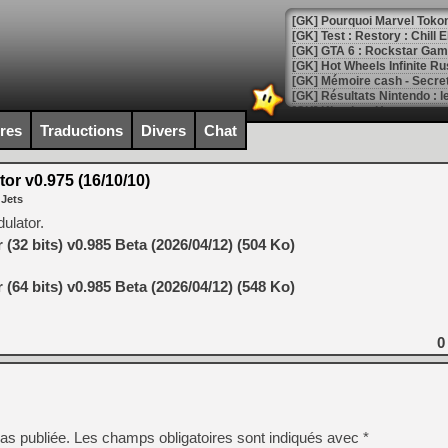
[GK] Pourquoi Marvel Tokon 
[GK] Test : Restory : Chill
[GK] GTA 6 : Rockstar Games
[GK] Hot Wheels Infinite Rus
[GK] Mémoire cash - Secret 
[GK] Résultats Nintendo : 
[GK] Déjà des dégraissage
ires
Traductions
Divers
Chat
[Mo5] Brickboy cherche à r
[GK] Minecraft et ses « Gra
or v0.975 (16/10/10)
 Jets
[GK] Beast of Reincarnation
[GK] Ubisoft : fin de parti
dulator.
[GK] Mémoire cash - Metroid
(32 bits) v0.985 Beta (2026/04/12) (504 Ko)
[GK] Dan Houser (GTA) défe
[GK] Comment EA Sports FC
[GK] Crimson Moon : un Dark
(64 bits) v0.985 Beta (2026/04/12) (548 Ko)
[GK] Isle of Reveries : le j
[GK] Moonlighter 2 : The En
[GK] Capcom relance Monste
0
[Mo5] Deux inédits du Virtu
[GK] Le beat'em up The Walk
as publiée.
Les champs obligatoires sont indiqués avec
*
[GK] Endless Legend 2 : enf