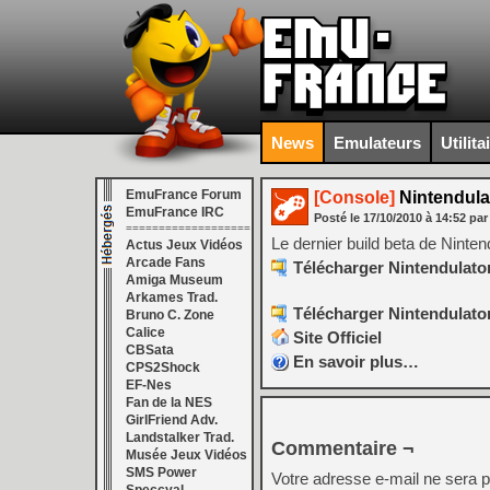
News
Emulateurs
Utilita
EmuFrance Forum
[Console]
Nintendulat
EmuFrance IRC
Posté le
17/10/2010
à
14:52
par
===================
Le dernier build beta de Ninten
Actus Jeux Vidéos
Arcade Fans
Télécharger Nintendulator 
Amiga Museum
Arkames Trad.
Télécharger Nintendulator 
Bruno C. Zone
Calice
Site Officiel
CBSata
En savoir plus…
CPS2Shock
EF-Nes
Fan de la NES
GirlFriend Adv.
Landstalker Trad.
Commentaire ¬
Musée Jeux Vidéos
SMS Power
Votre adresse e-mail ne sera p