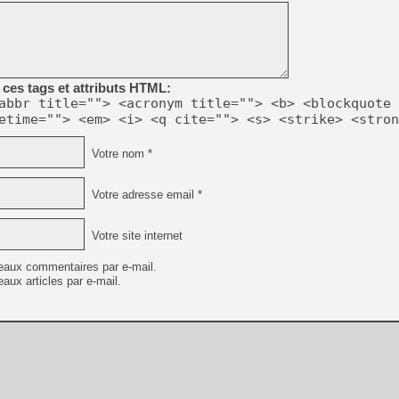
[LS] [PS5] Le WebKit Userl
ces tags et attributs HTML:
[GK] Oubliez Crazy Taxi, S
abbr title=""> <acronym title=""> <b> <blockquote 
etime=""> <em> <i> <q cite=""> <s> <strike> <stron
[LS] [Switch] NSZ 5.0.0 es
Votre nom *
[GK] No More Room in Hell 2
[GK] Un chatbot Atelier Ryz
Votre adresse email *
[GK] Mémoire cash - Splatte
[GK] Nvidia : le prix des 
[GK] Suikoden Star Leap : 
Votre site internet
[Mo5] La mini borne d’arc
eaux commentaires par e-mail.
aux articles par e-mail.