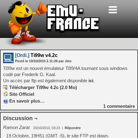
[Ordi.]
Ti99w v4.2c
Posté le
19/10/2010
à
11:26
par Jets
Ti99w est un nouvel émulateur Ti99/4A tournant sous windows
codé par Frederik G. Kaal.
Un accès par ftp est également disponible
ici
.
Télécharger Ti99w 4.2c (2.0 Mo)
Site Officiel
En savoir plus…
1
commentaire
Discussion ¬
Ramon Zarat
20/10/2010, 03:23
|
Répondre
19 Octobre, 19H51 (GMT -5), le site FTP est down.