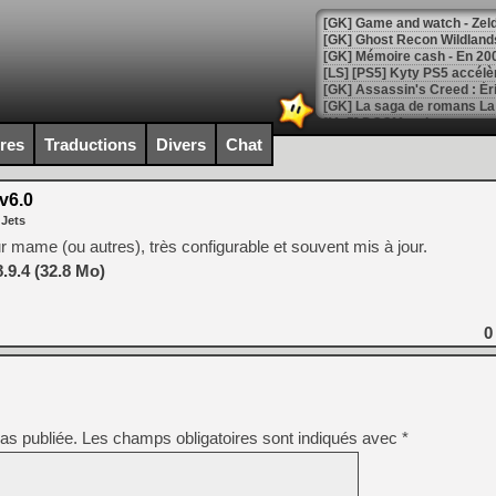
[Mo5] DOOM arrive en cart
[GK] Bethesda fête les 30 
ires
Traductions
Divers
Chat
[GK] Roblox : l'action en B
v6.0
[GK] Agenda - GeForce NOW
 Jets
[GK] Devolver Digital en a 
 mame (ou autres), très configurable et souvent mis à jour.
.9.4 (32.8 Mo)
[LS] [PS5] ps5-y2jb-autolo
[GK] Pourquoi Marvel Tokon 
[GK] Test : Restory : Chill
0
[GK] GTA 6 : Rockstar Games
[GK] Hot Wheels Infinite Rus
[GK] Mémoire cash - Secret 
[GK] Résultats Nintendo : 
[GK] Déjà des dégraissage
as publiée.
Les champs obligatoires sont indiqués avec
*
[Mo5] Brickboy cherche à r
[GK] Minecraft et ses « Gra