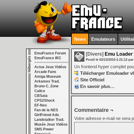
News
Emulateurs
Utilita
EmuFrance Forum
[Divers]
Emu Loader 
EmuFrance IRC
Posté le
02/12/2010
à
21:12
par
===================
Un frontend hyper complet pour
Actus Jeux Vidéos
Arcade Fans
Télécharger Emuloader v8
Amiga Museum
Site Officiel
Arkames Trad.
En savoir plus…
Bruno C. Zone
Calice
CBSata
CPS2Shock
EF-Nes
Commentaire ¬
Fan de la NES
GirlFriend Adv.
Votre adresse e-mail ne sera p
Landstalker Trad.
Musée Jeux Vidéos
SMS Power