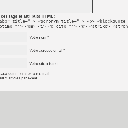
[GK] Beast of Reincarnation
[GK] Ubisoft : fin de parti
[GK] Mémoire cash - Metroid
[GK] Dan Houser (GTA) défe
ces tags et attributs HTML:
[GK] Comment EA Sports FC
abbr title=""> <acronym title=""> <b> <blockquote 
[GK] Crimson Moon : un Dark
etime=""> <em> <i> <q cite=""> <s> <strike> <stron
[GK] Isle of Reveries : le j
[GK] Moonlighter 2 : The En
[GK] Capcom relance Monste
Votre nom *
Votre adresse email *
[Mo5] Deux inédits du Virtu
[GK] Le beat'em up The Walk
Votre site internet
[GK] Endless Legend 2 : enf
eaux commentaires par e-mail.
aux articles par e-mail.
[LS] [PS5] Premiers signes 