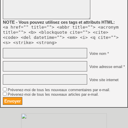
NOTE - Vous pouvez utilisez ces tags et attributs HTML:
<a href="" title=""> <abbr title=""> <acronym
title=""> <b> <blockquote cite=""> <cite>
<code> <del datetime=""> <em> <i> <q cite="">
<s> <strike> <strong>
Votre nom *
Votre adresse email *
Votre site internet
Prévenez-moi de tous les nouveaux commentaires par e-mail.
Prévenez-moi de tous les nouveaux articles par e-mail.