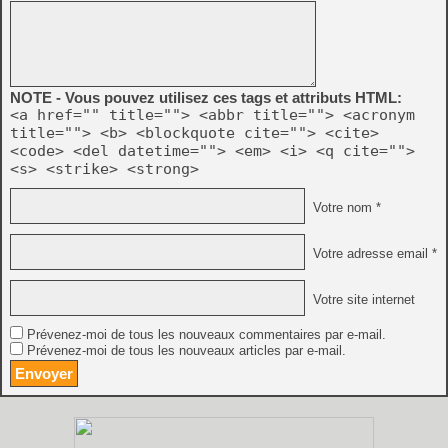
NOTE - Vous pouvez utilisez ces tags et attributs HTML:
<a href="" title=""> <abbr title=""> <acronym
title=""> <b> <blockquote cite=""> <cite>
<code> <del datetime=""> <em> <i> <q cite="">
<s> <strike> <strong>
Votre nom *
Votre adresse email *
Votre site internet
Prévenez-moi de tous les nouveaux commentaires par e-mail.
Prévenez-moi de tous les nouveaux articles par e-mail.