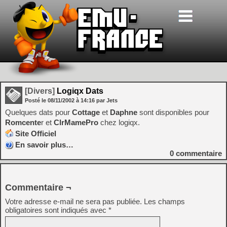
[Divers]
Logiqx Dats
Posté le
08/11/2002
à
14:16
par Jets
Quelques dats pour
Cottage
et
Daphne
sont disponibles pour
Romcente
r et
ClrMamePro
chez logiqx.
Site Officiel
En savoir plus…
0
commentaire
Commentaire ¬
Votre adresse e-mail ne sera pas publiée.
Les champs
obligatoires sont indiqués avec
*