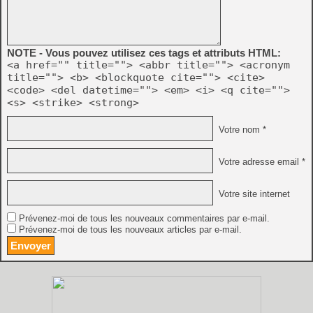
NOTE - Vous pouvez utilisez ces tags et attributs HTML:
<a href="" title=""> <abbr title=""> <acronym
title=""> <b> <blockquote cite=""> <cite>
<code> <del datetime=""> <em> <i> <q cite="">
<s> <strike> <strong>
Votre nom *
Votre adresse email *
Votre site internet
Prévenez-moi de tous les nouveaux commentaires par e-mail.
Prévenez-moi de tous les nouveaux articles par e-mail.