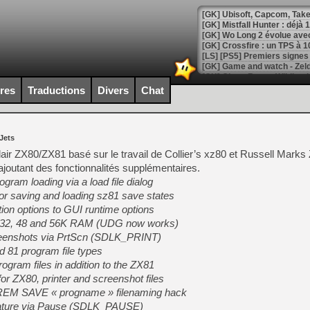
[GK] Mistfall Hunter : déjà 
[GK] Wo Long 2 évolue avec
[GK] Crossfire : un TPS à 100
[LS] [PS5] Premiers signes 
ires
Traductions
Divers
Chat
[Mo5] DOOM arrive en cart
Jets
[GK] Bethesda fête les 30 
[GK] Roblox : l'action en B
air ZX80/ZX81 basé sur le travail de Collier’s xz80 et Russell Marks
t ajoutant des fonctionnalités supplémentaires.
ram loading via a load file dialog
[GK] Agenda - GeForce NOW
or saving and loading sz81 save states
[GK] Devolver Digital en a 
on options to GUI runtime options
16, 32, 48 and 56K RAM (UDG now works)
[LS] [PS5] ps5-y2jb-autolo
creenshots via PrtScn (SDLK_PRINT)
[GK] Pourquoi Marvel Tokon 
d 81 program file types
[GK] Test : Restory : Chill
ogram files in addition to the ZX81
[GK] GTA 6 : Rockstar Games
[GK] Hot Wheels Infinite Rus
or ZX80, printer and screenshot files
[GK] Mémoire cash - Secret 
REM SAVE « progname » filenaming hack
[GK] Résultats Nintendo : 
eature via Pause (SDLK_PAUSE)