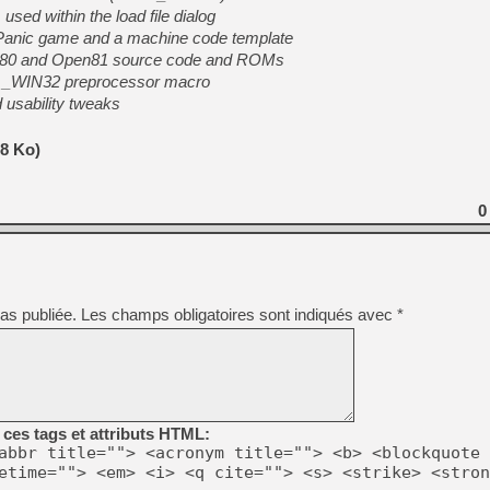
[GK] Déjà des dégraissage
sed within the load file dialog
Panic game and a machine code template
[Mo5] Brickboy cherche à r
80 and Open81 source code and ROMs
[GK] Minecraft et ses « Gra
e _WIN32 preprocessor macro
[GK] Beast of Reincarnation
d usability tweaks
[GK] Ubisoft : fin de parti
[GK] Mémoire cash - Metroid
[GK] Dan Houser (GTA) défe
38 Ko)
[GK] Comment EA Sports FC
[GK] Crimson Moon : un Dark
[GK] Isle of Reveries : le j
[GK] Moonlighter 2 : The En
0
[GK] Capcom relance Monste
[Mo5] Deux inédits du Virtu
as publiée.
Les champs obligatoires sont indiqués avec
*
[GK] Le beat'em up The Walk
[LTF] Eté 2026 - Séquence 
ces tags et attributs HTML:
abbr title=""> <acronym title=""> <b> <blockquote 
etime=""> <em> <i> <q cite=""> <s> <strike> <stron