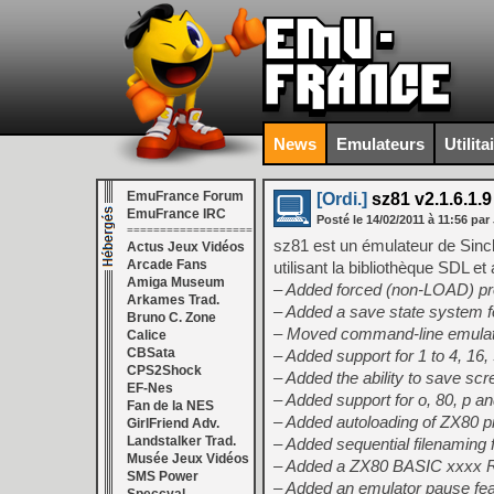
News
Emulateurs
Utilita
EmuFrance Forum
[Ordi.]
sz81 v2.1.6.1.9
EmuFrance IRC
Posté le
14/02/2011
à
11:56
par 
===================
sz81 est un émulateur de Sincl
Actus Jeux Vidéos
Arcade Fans
utilisant la bibliothèque SDL e
Amiga Museum
– Added forced (non-LOAD) prog
Arkames Trad.
– Added a save state system f
Bruno C. Zone
– Moved command-line emulati
Calice
CBSata
– Added support for 1 to 4, 
CPS2Shock
– Added the ability to save s
EF-Nes
– Added support for o, 80, p an
Fan de la NES
– Added autoloading of ZX80 pr
GirlFriend Adv.
Landstalker Trad.
– Added sequential filenaming f
Musée Jeux Vidéos
– Added a ZX80 BASIC xxxx 
SMS Power
– Added an emulator pause f