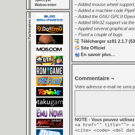
Speccyal
– Added mouse wheel support, u
Wakoo-enter
– Added a machine code Pipe
– Added the GNU GPL’d Open
– Added Win32 support via th
– Applied several graphical an
– Fixed a couple of bugs
Télécharger sz81 2.1.7 (5
Site Officiel
En savoir plus…
Commentaire ¬
Votre adresse e-mail ne sera p
NOTE - Vous pouvez utilisez 
<a href="" title=""> <
<cite> <code> <del dat