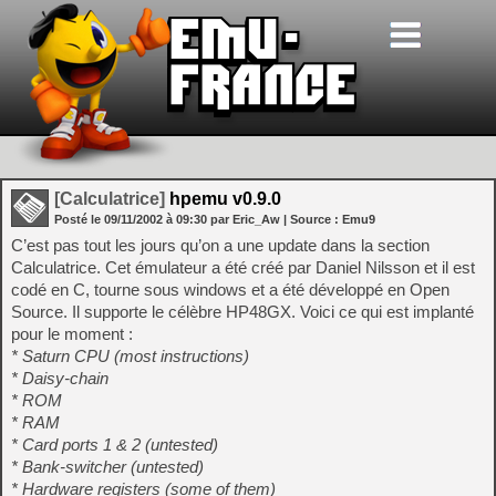
[Calculatrice]
hpemu v0.9.0
Posté le
09/11/2002
à
09:30
par Eric_Aw
| Source :
Emu9
C’est pas tout les jours qu’on a une update dans la section
Calculatrice. Cet émulateur a été créé par Daniel Nilsson et il est
codé en C, tourne sous windows et a été développé en Open
Source. Il supporte le célèbre HP48GX. Voici ce qui est implanté
pour le moment :
* Saturn CPU (most instructions)
* Daisy-chain
* ROM
* RAM
* Card ports 1 & 2 (untested)
* Bank-switcher (untested)
* Hardware registers (some of them)