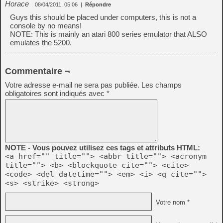
Horace
08/04/2011, 05:06
|
Répondre
Guys this should be placed under computers, this is not a
console by no means!
NOTE: This is mainly an atari 800 series emulator that ALSO
emulates the 5200.
Commentaire ¬
Votre adresse e-mail ne sera pas publiée.
Les champs
obligatoires sont indiqués avec
*
NOTE - Vous pouvez utilisez ces tags et attributs HTML:
<a href="" title=""> <abbr title=""> <acronym
title=""> <b> <blockquote cite=""> <cite>
<code> <del datetime=""> <em> <i> <q cite="">
<s> <strike> <strong>
Votre nom *