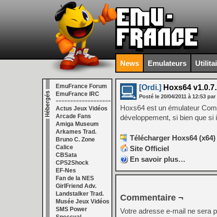
News
Emulateurs
Utilita
EmuFrance Forum
[Ordi.]
Hoxs64 v1.0.7.
EmuFrance IRC
Posté le
20/04/2011
à
12:53
par
===================
Hoxs64 est un émulateur Comm
Actus Jeux Vidéos
Arcade Fans
développement, si bien que si i
Amiga Museum
Arkames Trad.
Télécharger Hoxs64 (x64) 
Bruno C. Zone
Calice
Site Officiel
CBSata
En savoir plus…
CPS2Shock
EF-Nes
Fan de la NES
GirlFriend Adv.
Landstalker Trad.
Commentaire ¬
Musée Jeux Vidéos
SMS Power
Votre adresse e-mail ne sera p