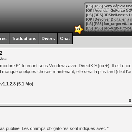
[GK] Agenda - GeForce NOW
[GK] Devolver Digital en a 
[LS] [PS5] ps5-y2jb-autolo
[GK] Pourquoi Marvel Tokon 
ires
Traductions
Divers
Chat
[GK] Test : Restory : Chill
[GK] GTA 6 : Rockstar Games
[GK] Hot Wheels Infinite Rus
2
[GK] Mémoire cash - Secret 
 Jets
[GK] Résultats Nintendo : 
odore 64 tournant sous Windows avec DirectX 9 (ou +). Il est enco
[GK] Déjà des dégraissage
l manque quelques choses maintenant, elle sera la plus tard (dixit l’au
[Mo5] Brickboy cherche à r
[GK] Minecraft et ses « Gra
v1.1.2.8 (5.1 Mo)
[GK] Beast of Reincarnation
[GK] Ubisoft : fin de parti
[GK] Mémoire cash - Metroid
0
[GK] Dan Houser (GTA) défe
[GK] Comment EA Sports FC
[GK] Crimson Moon : un Dark
[GK] Isle of Reveries : le j
[GK] Moonlighter 2 : The En
[GK] Capcom relance Monste
as publiée.
Les champs obligatoires sont indiqués avec
*