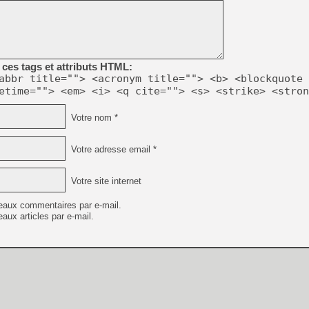
[Mo5] Deux inédits du Virtu
[GK] Le beat'em up The Walk
ces tags et attributs HTML:
[GK] Endless Legend 2 : enf
abbr title=""> <acronym title=""> <b> <blockquote 
etime=""> <em> <i> <q cite=""> <s> <strike> <stron
[LS] [PS5] Le WebKit Userl
Votre nom *
Votre adresse email *
[GK] Oubliez Crazy Taxi, S
[LS] [Switch] NSZ 5.0.0 es
Votre site internet
[GK] No More Room in Hell 2
eaux commentaires par e-mail.
aux articles par e-mail.