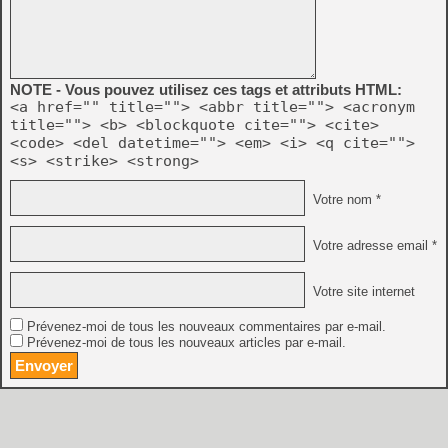
NOTE - Vous pouvez utilisez ces tags et attributs HTML:
<a href="" title=""> <abbr title=""> <acronym
title=""> <b> <blockquote cite=""> <cite>
<code> <del datetime=""> <em> <i> <q cite="">
<s> <strike> <strong>
Votre nom *
Votre adresse email *
Votre site internet
Prévenez-moi de tous les nouveaux commentaires par e-mail.
Prévenez-moi de tous les nouveaux articles par e-mail.