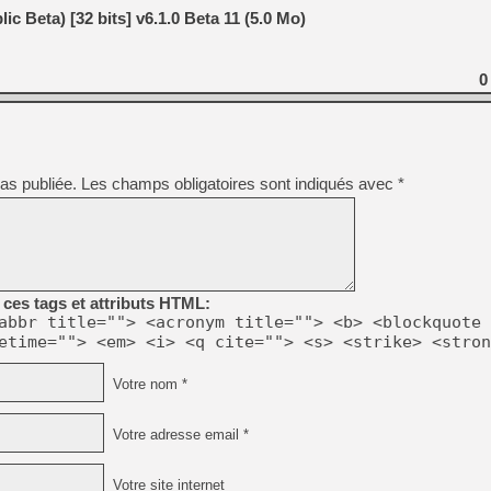
[GK] Beast of Reincarnation
c Beta) [32 bits] v6.1.0 Beta 11 (5.0 Mo)
[GK] Ubisoft : fin de parti
[GK] Mémoire cash - Metroid
[GK] Dan Houser (GTA) défe
[GK] Comment EA Sports FC
0
[GK] Crimson Moon : un Dark
[GK] Isle of Reveries : le j
[GK] Moonlighter 2 : The En
[GK] Capcom relance Monste
as publiée.
Les champs obligatoires sont indiqués avec
*
[Mo5] Deux inédits du Virtu
[GK] Le beat'em up The Walk
[GK] Endless Legend 2 : enf
ces tags et attributs HTML:
abbr title=""> <acronym title=""> <b> <blockquote 
[LS] [PS5] Premiers signes 
etime=""> <em> <i> <q cite=""> <s> <strike> <stron
Votre nom *
Votre adresse email *
Votre site internet