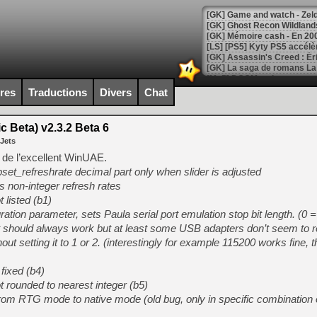
[Mo5] DOOM arrive en cart
[GK] Bethesda fête les 30 
ires
Traductions
Divers
Chat
[GK] Roblox : l'action en B
 Beta) v2.3.2 Beta 6
[GK] Agenda - GeForce NOW
 Jets
[GK] Devolver Digital en a 
c de l’excellent WinUAE.
pset_refreshrate decimal part only when slider is adjusted
[LS] [PS5] ps5-y2jb-autolo
s non-integer refresh rates
[GK] Pourquoi Marvel Tokon 
t listed (b1)
[GK] Test : Restory : Chill
ation parameter, sets Paula serial port emulation stop bit length. (0 = 
[GK] GTA 6 : Rockstar Games
 it should always work but at least some USB adapters don’t seem to r
[GK] Hot Wheels Infinite Rus
[GK] Mémoire cash - Secret 
ut setting it to 1 or 2. (interestingly for example 115200 works fine, th
[GK] Résultats Nintendo : 
fixed (b4)
[GK] Déjà des dégraissage
t rounded to nearest integer (b5)
[Mo5] Brickboy cherche à r
rom RTG mode to native mode (old bug, only in specific combination of
[GK] Minecraft et ses « Gra