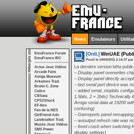
News
Emulateurs
Utilita
EmuFrance Forum
[Ordi.]
WinUAE (Public
EmuFrance IRC
Posté le
24/04/2011
à
14:37
par
===================
La dernière version béta publi
Actus Jeux Vidéos
Arcade Fans
– Display panel overwrites chi
Amiga Museum
– Display panel directly accept
Arkames Trad.
– last serial port device was no
Bruno C. Zone
– added serial_stopbits configur
Calice
CBSata
1.5bits, 2 = 2bits) Technically
CPS2Shock
Amiga serial data at 19200 witho
EF-Nes
confusing)
Fan de la NES
– Gameports panel remapping 
GirlFriend Adv.
Landstalker Trad.
– avioutput refresh rate was no
Musée Jeux Vidéos
– fixed crash when switching f
SMS Power
display settings)