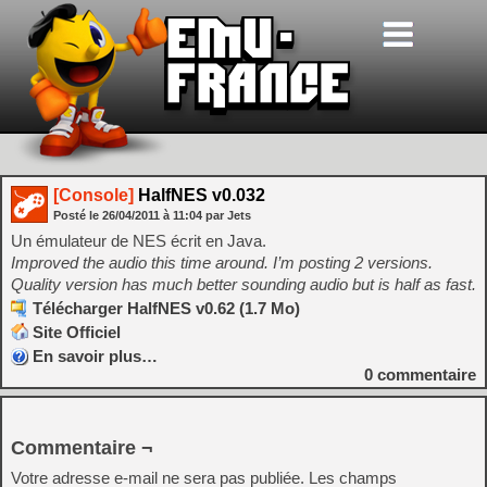
[Console]
HalfNES v0.032
Posté le
26/04/2011
à
11:04
par Jets
Un émulateur de NES écrit en Java.
Improved the audio this time around. I’m posting 2 versions.
Quality version has much better sounding audio but is half as fast.
Télécharger HalfNES v0.62 (1.7 Mo)
Site Officiel
En savoir plus…
0
commentaire
Commentaire ¬
Votre adresse e-mail ne sera pas publiée.
Les champs