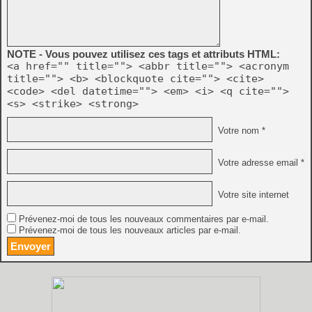
NOTE - Vous pouvez utilisez ces tags et attributs HTML:
<a href="" title=""> <abbr title=""> <acronym
title=""> <b> <blockquote cite=""> <cite>
<code> <del datetime=""> <em> <i> <q cite="">
<s> <strike> <strong>
Votre nom *
Votre adresse email *
Votre site internet
Prévenez-moi de tous les nouveaux commentaires par e-mail.
Prévenez-moi de tous les nouveaux articles par e-mail.