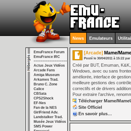
News
Emulateurs
Utilita
EmuFrance Forum
[Arcade]
Mame/MameUI
EmuFrance IRC
Posté le
30/04/2011
à
15:22
par
===================
Créé par BUT, Emuman, K&K, S
Actus Jeux Vidéos
Arcade Fans
Windows, avec ou sans frontend.
Amiga Museum
améliorée, interface de gesti
Arkames Trad.
meilleure gestions des contrôl
Bruno C. Zone
correctifs et de drivers additi
Calice
CBSata
Pour extraire l’archive, renomme
CPS2Shock
Télécharger Mame/MameUI 
EF-Nes
Site Officiel
Fan de la NES
GirlFriend Adv.
En savoir plus…
Landstalker Trad.
Musée Jeux Vidéos
SMS Power