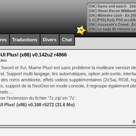
[Mo5] DOOM arrive en cart
[GK] Bethesda fête les 30 
ires
Traductions
Divers
Chat
[GK] Roblox : l'action en B
 Plus! (x86) v0.142u2 r4866
[GK] Agenda - GeForce NOW
 Jets
[GK] Devolver Digital en a 
word et Xvi. Mame Plus! est sans problème la meilleure version 
 Support multi-langage, tirs automatiques, option anti-sortie, interfa
[LS] [PS5] ps5-y2jb-autolo
on des roms améliorée, effets vidéos supplémentaires (2xSai, RGB, 
[GK] Pourquoi Marvel Tokon 
es, support de la NeoGeo en mode console, il regroupe également ple
[GK] Test : Restory : Chill
onnels…
[GK] GTA 6 : Rockstar Games
r l’extension du fichier ‘7z.zip’ en ‘7z’.
[GK] Hot Wheels Infinite Rus
[GK] Mémoire cash - Secret 
Plus! (x86) v0.168 r5272 (31.6 Mo)
[GK] Résultats Nintendo : 
[GK] Déjà des dégraissage
0
[Mo5] Brickboy cherche à r
[GK] Minecraft et ses « Gra