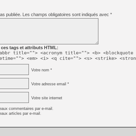
[GK] Beast of Reincarnation
[GK] Ubisoft : fin de parti
[GK] Mémoire cash - Metroid
as publiée.
Les champs obligatoires sont indiqués avec
*
[GK] Dan Houser (GTA) défe
[GK] Comment EA Sports FC
[GK] Crimson Moon : un Dark
[GK] Isle of Reveries : le j
[GK] Moonlighter 2 : The En
[GK] Capcom relance Monste
ces tags et attributs HTML:
abbr title=""> <acronym title=""> <b> <blockquote 
etime=""> <em> <i> <q cite=""> <s> <strike> <stron
[Mo5] Deux inédits du Virtu
[GK] Le beat'em up The Walk
Votre nom *
[GK] Endless Legend 2 : enf
Votre adresse email *
[LS] [PS5] Premiers signes 
Votre site internet
eaux commentaires par e-mail.
aux articles par e-mail.