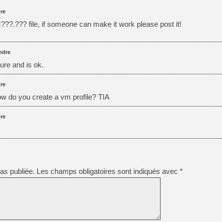
re
??.??? file, if someone can make it work please post it!
[LS] [PS5] Le WebKit Userl
ndre
[GK] Oubliez Crazy Taxi, S
ure and is ok.
[LS] [Switch] NSZ 5.0.0 es
re
[GK] No More Room in Hell 2
ow do you create a vm profile? TIA
[GK] Un chatbot Atelier Ryz
[GK] Mémoire cash - Splatte
re
[GK] Nvidia : le prix des 
[GK] Suikoden Star Leap : 
[Mo5] La mini borne d’arc
as publiée.
Les champs obligatoires sont indiqués avec
*