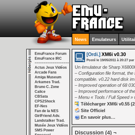
News
Emulateurs
Utilita
EmuFrance Forum
[Ordi.]
XM6i v0.30
EmuFrance IRC
Posté le
19/05/2011
à
20:27
par
===================
Un émulateur de Sharp X6800
Actus Jeux Vidéos
Arcade Fans
– Configuration file format, th
Amiga Museum
compatible. v0.22 hard disk ima
Arkames Trad.
– Improved operation of 68 030
Bruno C. Zone
– Improved performance of t
Calice
CBSata
– Menu « Tools / Full Speed »
CPS2Shock
Télécharger XM6i v0.55 (2
EF-Nes
Site Officiel
Fan de la NES
GirlFriend Adv.
En savoir plus…
Landstalker Trad.
Musée Jeux Vidéos
SMS Power
Discussion (4) ¬