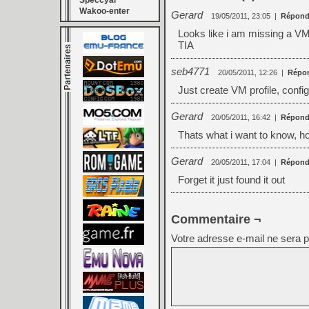
Speccyal
Wakoo-enter
Gerard
19/05/2011, 23:05
|
Répond
Looks like i am missing a VM?
TIA
seb4771
20/05/2011, 12:26
|
Répo
Just create VM profile, config
Gerard
20/05/2011, 16:42
|
Répond
Thats what i want to know, h
Gerard
20/05/2011, 17:04
|
Répond
Forget it just found it out
Commentaire ¬
Votre adresse e-mail ne sera p