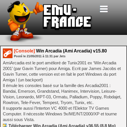
[Console]
Win Arcadia (Ami Arcadia) v15.80
Posté le
21/05/2011
à
11:31
par Jets
AmiArcadia est le port amélioré de Tunix2001 ex ‘Win Arcadia
2001’ (par Gavin Turner) pour Amiga. Ecrit par James Jacobs et
Gavin Turner, cette version est en fait le port Windows du port
Amiga ! (un backport)
Il émule les consoles basé sur la famille des Arcadia2001 :
Bandai, Emerson, Grandstand, Hanimex, Intervision, Leisure-
Vision, Leonardo, MPT-03, Ormatu, Palladium, Poppy, Robdajet,
Rowtron, Tele-Fever, Tempest, Tryom, Tunix, etc.
Il supporte aussi l’Interton VC 4000 et l’Elektor TV Games
Computer. Il nécessite Windows 9x/ME/NT/2000/XP et tourne
aussi sous Vista.
Télécharger Win Arcadia (Ami Arcadia) v36.55 (8.8 Mo)