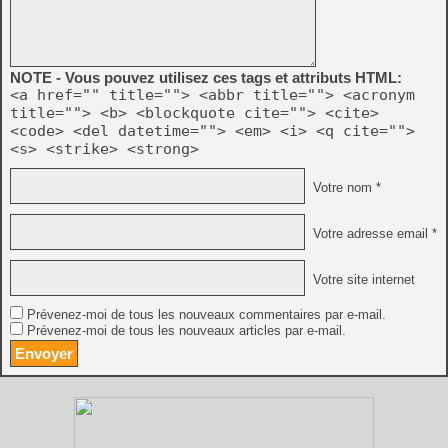
NOTE - Vous pouvez utilisez ces tags et attributs HTML:
<a href="" title=""> <abbr title=""> <acronym
title=""> <b> <blockquote cite=""> <cite>
<code> <del datetime=""> <em> <i> <q cite="">
<s> <strike> <strong>
Votre nom *
Votre adresse email *
Votre site internet
Prévenez-moi de tous les nouveaux commentaires par e-mail.
Prévenez-moi de tous les nouveaux articles par e-mail.