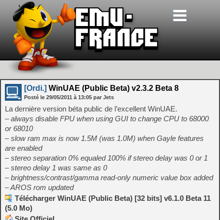
[Ordi.]
WinUAE (Public Beta) v2.3.2 Beta 8
Posté le
29/05/2011
à
13:05
par Jets
La dernière version béta public de l’excellent WinUAE.
– always disable FPU when using GUI to change CPU to 68000
or 68010
– slow ram max is now 1.5M (was 1.0M) when Gayle features
are enabled
– stereo separation 0% equaled 100% if stereo delay was 0 or 1
– stereo delay 1 was same as 0
– brightness/contrast/gamma read-only numeric value box added
– AROS rom updated
Télécharger WinUAE (Public Beta) [32 bits] v6.1.0 Beta 11
(5.0 Mo)
Site Officiel