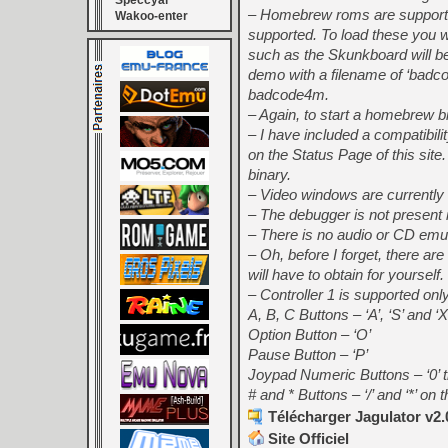
Speccyal
– Homebrew roms are supported 
Wakoo-enter
supported. To load these you 
such as the Skunkboard will be
demo with a filename of ‘badc
badcode4m.
– Again, to start a homebrew b
– I have included a compatibili
on the Status Page of this site
binary.
– Video windows are currently 
– The debugger is not present in
– There is no audio or CD emula
– Oh, before I forget, there a
will have to obtain for yourself.
– Controller 1 is supported only
A, B, C Buttons – ‘A’, ‘S’ and ‘X
Option Button – ‘O’
Pause Button – ‘P’
Joypad Numeric Buttons – ‘0’ t
# and * Buttons – ‘/’ and ‘*’ on
Télécharger Jagulator v2.
Site Officiel