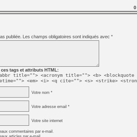
0
as publiée.
Les champs obligatoires sont indiqués avec
*
ces tags et attributs HTML:
abbr title=""> <acronym title=""> <b> <blockquote 
etime=""> <em> <i> <q cite=""> <s> <strike> <stron
Votre nom *
Votre adresse email *
Votre site internet
eaux commentaires par e-mail.
aux articles par e-mail.