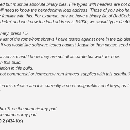
but must be absolute binary files. File types with headers are not c
will need to know the hexadecimal load address. Those of you who ha
[Mo5] DOOM arrive en cart
 familiar with this. For example, say we have a binary file of BadCo
[GK] Bethesda fête les 30 
[GK] Roblox : l'action en B
ode4m’ and we know the load address is $4000, we would type; rla 4
inary, press F5.
[GK] Agenda - GeForce NOW
ty list of the roms/homebrews I have tested against here in the zip dis
[GK] Devolver Digital en a 
. If you would like software tested against Jagulator then please send
[LS] [PS5] ps5-y2jb-autolo
a set size and I know they are not all accurate but work for now.
[GK] Pourquoi Marvel Tokon 
 this build.
[GK] Test : Restory : Chill
tion in this build.
[GK] GTA 6 : Rockstar Games
[GK] Hot Wheels Infinite Rus
re not commercial or homebrew rom images supplied with this distribut
[GK] Mémoire cash - Secret 
[GK] Résultats Nintendo : 
 in this release and it is currently a non-configurable set of keys, as f
[GK] Dans ce jeu de platefo
’
hru ‘9’ on the numeric key pad
 the numeric key pad
0.2 (434 Ko)