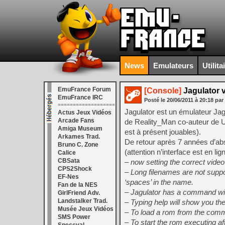
News
Emulateurs
Utilita
EmuFrance Forum
[Console]
Jagulator v
EmuFrance IRC
Posté le
20/06/2011
à
20:18
par
===================
Jagulator est un émulateur J
Actus Jeux Vidéos
Arcade Fans
de Reality_Man co-auteur de U
Amiga Museum
est à présent jouables).
Arkames Trad.
De retour après 7 années d’ab
Bruno C. Zone
(attention n’interface est en 
Calice
CBSata
– now setting the correct video
CPS2Shock
– Long filenames are not suppo
EF-Nes
‘spaces’ in the name.
Fan de la NES
– Jagulator has a command win
GirlFriend Adv.
Landstalker Trad.
– Typing help will show you t
Musée Jeux Vidéos
– To load a rom from the comm
SMS Power
– To start the rom executing aft