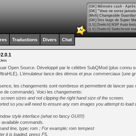
[GK] Mémoire cash - Après 
[GK] "Vous ne serez jamais
[Mo5] Changeable Guardian 
[GK] Des bugs de Super Mar
[LS] [Switch] NSP Auto Inst
ires
Traductions
Divers
Chat
[GK] La saga horrifique Am
2.0.1
 Jets
aguar Open Source. Développé par le célèbre SubQMod (plus connu s
ltraHLE). L’émulateur lance des démos et jeux commerciaux (une gr
[GK] Le portage de Super M
[Mo5] Le jeu de course fut
[GK] Guillermo del Toro ado
sence, les changements sont nombreux et permettent de lancer pas 
ligne de commande). Voici les changements:
[LTF] Eté 2026 - Séquence 
 screen sizes and not clipping the right hand size of the screen.
[GK] Mistfall Hunter : déjà 
rted so you will need to ensure any rom images you attempt to load 
[GK] Wo Long 2 évolue avec
[GK] Crossfire : un TPS à 100
dow style interface (what no fancy GUI!!!)
[LS] [PS5] Premiers signes 
he available commands.
and line, type; rom
; For example; rom tempest
er it is loaded, press F5.