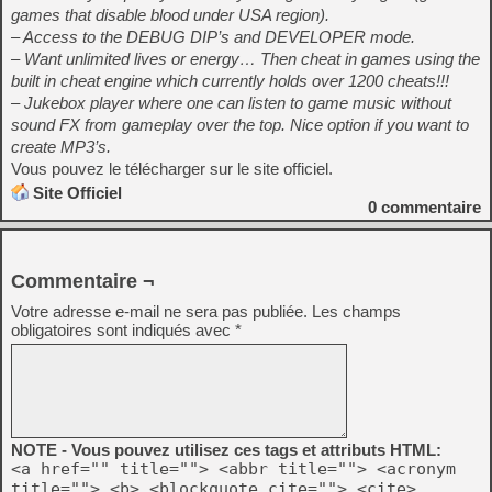
games that disable blood under USA region).
– Access to the DEBUG DIP’s and DEVELOPER mode.
– Want unlimited lives or energy… Then cheat in games using the
built in cheat engine which currently holds over 1200 cheats!!!
– Jukebox player where one can listen to game music without
sound FX from gameplay over the top. Nice option if you want to
create MP3’s.
Vous pouvez le télécharger sur le site officiel.
Site Officiel
0
commentaire
Commentaire ¬
Votre adresse e-mail ne sera pas publiée.
Les champs
obligatoires sont indiqués avec
*
NOTE - Vous pouvez utilisez ces tags et attributs HTML:
<a href="" title=""> <abbr title=""> <acronym
title=""> <b> <blockquote cite=""> <cite>