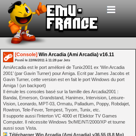
[Console]
Win Arcadia (Ami Arcadia) v16.11
Posté le
22/06/2011
à
11:28
par Jets
AmiArcadia est le port amélioré de Tunix2001 ex ‘Win Arcadia
2001’ (par Gavin Turner) pour Amiga. Ecrit par James Jacobs et
Gavin Turner, cette version est en fait le port Windows du port
Amiga ! (un backport)
Il émule les consoles basé sur la famille des Arcadia2001 :
Bandai, Emerson, Grandstand, Hanimex, Intervision, Leisure-
Vision, Leonardo, MPT-03, Ormatu, Palladium, Poppy, Robdajet,
Rowtron, Tele-Fever, Tempest, Tryom, Tunix, etc.
Il supporte aussi l’Interton VC 4000 et l’Elektor TV Games
Computer. Il nécessite Windows 9x/ME/NT/2000/XP et tourne
aussi sous Vista.
Télécharger Win Arcadia (Ami Arcadia) v36.55 (8.8 Mo)