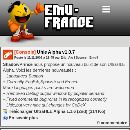
[Console]
Uhle Alpha v1.0.7
Posté le
11/11/2002
à
21:45
par Eric_Aw
| Source :
Emu9
ShadowPrince
nous propose un nouveau build de son UltraHLE
Alpha. Voici les dernières nouveautés :
– Languages Support
+ Currently English,Spanish and French
More languages packs are welcomed
– Removed Debug output window by popular demand
– Fixed comments bug,roms in ini recognized correctly
– Little,but very nice gui changes by CoDeX
Télécharger UltraHLE Alpha 1.1.6 (2nd) (314 Ko)
En savoir plus…
0
commentaire