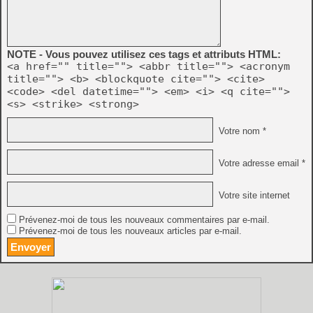
NOTE - Vous pouvez utilisez ces tags et attributs HTML:
<a href="" title=""> <abbr title=""> <acronym
title=""> <b> <blockquote cite=""> <cite>
<code> <del datetime=""> <em> <i> <q cite="">
<s> <strike> <strong>
Votre nom *
Votre adresse email *
Votre site internet
Prévenez-moi de tous les nouveaux commentaires par e-mail.
Prévenez-moi de tous les nouveaux articles par e-mail.