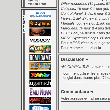
Speccyal
Other resources (19 packs, 5
Wakoo-enter
Cabinets: 75 new & 7 upd (tot.
Control Panel: 1 del, 6 new & 3
Flyers: 2 del, 27 new & 5 upd (
Manuals: 55 new (tot. 1,380 pd
Marquees: 70 new & 4 upd (tot
PCB: 1 del, 56 new & 7 upd (to
MESS Systems Snaps: 60 new &
Pour MESS c’est
ici
que ça se
Pour Mame c’est
ici
et
là
.
Discussion ¬
sHaDoWhUnTeR
21/07/2011, 14
comment utiliser les images
onglet dans mame plus XT e
Commentaire ¬
Votre adresse e-mail ne sera p