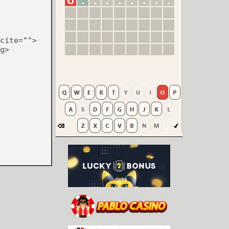
cite="">
g>