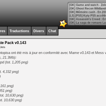
[Mo5] DOOM arrive en cart
[GK] Bethesda fête les 30 
ires
Traductions
Divers
Chat
[GK] Roblox : l'action en B
te Pack v0.143
[GK] Agenda - GeForce NOW
 Jets
[GK] Devolver Digital en a 
topisa ont été mis à jour en conformité avec Mame v0.143 et Mess 
, 21.3Mb):
[LS] [PS5] ps5-y2jb-autolo
d (tot. 1,205 png)
[GK] Pourquoi Marvel Tokon 
[GK] Test : Restory : Chill
. 4,332 png)
[GK] GTA 6 : Rockstar Games
)
[GK] Hot Wheels Infinite Rus
[GK] Mémoire cash - Secret 
[GK] Résultats Nintendo : 
,161 png)
,051 png)
[GK] Déjà des dégraissage
tot. 10,630 png)
[Mo5] Brickboy cherche à r
ot. 10,630 png)
[GK] Minecraft et ses « Gra