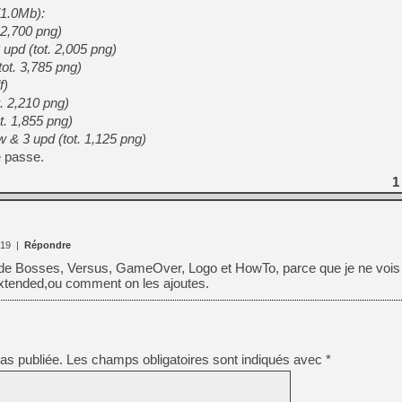
[GK] Beast of Reincarnation
71.0Mb):
[GK] Ubisoft : fin de parti
 2,700 png)
[GK] Mémoire cash - Metroid
 upd (tot. 2,005 png)
[GK] Dan Houser (GTA) défe
[GK] Comment EA Sports FC
tot. 3,785 png)
[GK] Crimson Moon : un Dark
f)
[GK] Isle of Reveries : le j
. 2,210 png)
[GK] Moonlighter 2 : The En
[GK] Capcom relance Monste
t. 1,855 png)
 3 upd (tot. 1,125 png)
 passe.
1
[Mo5] Deux inédits du Virtu
[GK] Le beat'em up The Walk
[GK] Endless Legend 2 : enf
:19
|
Répondre
 de Bosses, Versus, GameOver, Logo et HowTo, parce que je ne vois
[LS] [PS5] Premiers signes 
xtended,ou comment on les ajoutes.
as publiée.
Les champs obligatoires sont indiqués avec
*