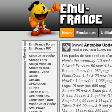
News
Emulateurs
Utilita
EmuFrance Forum
[www]
Antopisa Upda
EmuFrance IRC
Posté le
04/07/2011
à
14:02
par
===================
Les packs de screenshots d’an
Actus Jeux Vidéos
Arcade Fans
Here’s the summary (10 packs
Amiga Museum
Artwork Preview: 50 new & 3 up
Arkames Trad.
Bosses: 2 new (tot. 952 png)
Bruno C. Zone
GameOver: 1 del & 23 new (tot
Calice
CBSata
HowTo: 14 new (tot. 1,068 png
CPS2Shock
Logo: 19 new (tot. 689 png)
EF-Nes
Scores: 25 new & 3 upd (tot. 5
Fan de la NES
Select: 24 new & 1 upd (tot. 3
GirlFriend Adv.
Landstalker Trad.
Snap: 2 del, 99 new & 11 upd (
Musée Jeux Vidéos
Titles: 2 del, 99 new & 9 upd (t
SMS Power
Versus: 11 new (tot. 859 upd)