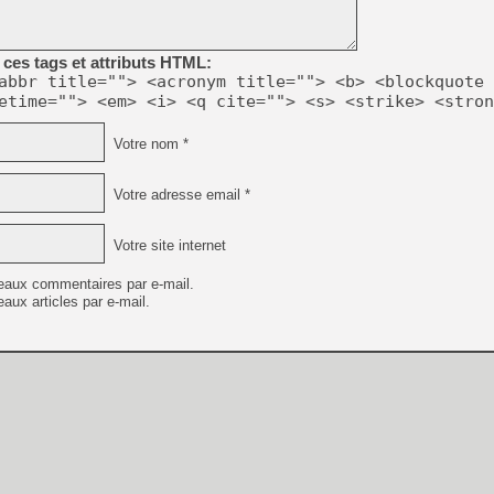
[GK] Résultats Nintendo : 
[GK] Déjà des dégraissage
ces tags et attributs HTML:
[Mo5] Brickboy cherche à r
abbr title=""> <acronym title=""> <b> <blockquote 
[GK] Minecraft et ses « Gra
etime=""> <em> <i> <q cite=""> <s> <strike> <stron
[GK] Beast of Reincarnation
[GK] Ubisoft : fin de parti
Votre nom *
[GK] Mémoire cash - Metroid
[GK] Dan Houser (GTA) défe
[GK] Comment EA Sports FC
Votre adresse email *
[GK] Crimson Moon : un Dark
[GK] Isle of Reveries : le j
[GK] Moonlighter 2 : The En
Votre site internet
[GK] Capcom relance Monste
eaux commentaires par e-mail.
aux articles par e-mail.
[GK] Guillermo del Toro ado