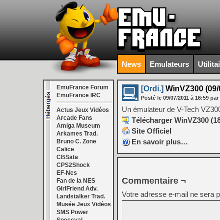
News
Emulateurs
Utilita
EmuFrance Forum
[Ordi.]
WinVZ300 (09/0
EmuFrance IRC
Posté le
09/07/2011
à
16:59
par
===================
Un émulateur de V-Tech VZ30
Actus Jeux Vidéos
Arcade Fans
Télécharger WinVZ300 (18
Amiga Museum
Site Officiel
Arkames Trad.
En savoir plus…
Bruno C. Zone
Calice
CBSata
CPS2Shock
EF-Nes
Commentaire ¬
Fan de la NES
GirlFriend Adv.
Votre adresse e-mail ne sera p
Landstalker Trad.
Musée Jeux Vidéos
SMS Power