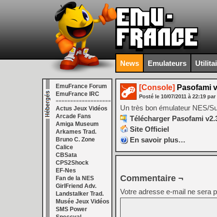
News
Emulateurs
Utilita
EmuFrance Forum
[Console]
Pasofami v
EmuFrance IRC
Posté le
10/07/2011
à
22:19
par
===================
Un très bon émulateur NES/
Actus Jeux Vidéos
Arcade Fans
Télécharger Pasofami v2.3
Amiga Museum
Site Officiel
Arkames Trad.
En savoir plus…
Bruno C. Zone
Calice
CBSata
CPS2Shock
EF-Nes
Commentaire ¬
Fan de la NES
GirlFriend Adv.
Votre adresse e-mail ne sera p
Landstalker Trad.
Musée Jeux Vidéos
SMS Power