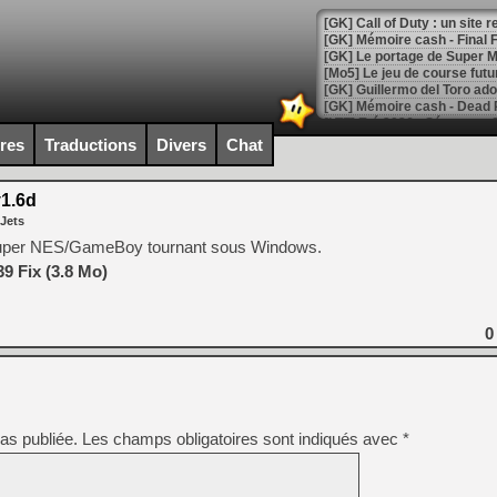
[GK] Le portage de Super M
[Mo5] Le jeu de course fut
[GK] Guillermo del Toro ado
[LTF] Eté 2026 - Séquence 
ires
Traductions
Divers
Chat
[GK] Mistfall Hunter : déjà 
[GK] Wo Long 2 évolue avec
[GK] Crossfire : un TPS à 100
1.6d
[LS] [PS5] Premiers signes 
 Jets
Super NES/GameBoy tournant sous Windows.
9 Fix (3.8 Mo)
[Mo5] DOOM arrive en cart
0
[GK] Bethesda fête les 30 
[GK] Roblox : l'action en B
[GK] Agenda - GeForce NOW
as publiée.
Les champs obligatoires sont indiqués avec
*
[GK] Devolver Digital en a 
[LS] [PS5] ps5-y2jb-autolo