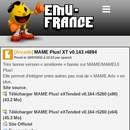
[Arcade]
MAME Plus! XT v0.143 r4894
Posté le
16/07/2011
à
12:23
par space1
Très bonne version « améliorée » basée sur MAME/MAMEUI
Plus!
Elle permet d’intégrer entre autres pas mal de « MAME Arts » en
plus.
Site source
.
Télécharger MAME Plus! eXTended v0.164 r5260 (x86)
(43.2 Mo)
Télécharger MAME Plus! eXTended v0.164 r5260 (x64)
(45.3 Mo)
Site Officiel