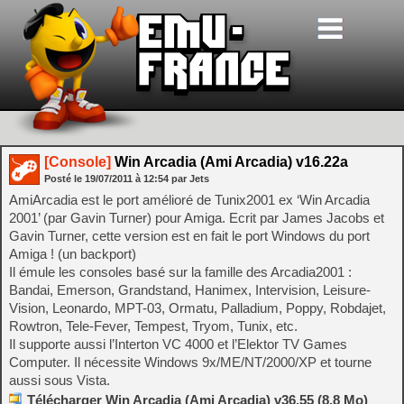
[Console]
Win Arcadia (Ami Arcadia) v16.22a
Posté le
19/07/2011
à
12:54
par Jets
AmiArcadia est le port amélioré de Tunix2001 ex ‘Win Arcadia
2001’ (par Gavin Turner) pour Amiga. Ecrit par James Jacobs et
Gavin Turner, cette version est en fait le port Windows du port
Amiga ! (un backport)
Il émule les consoles basé sur la famille des Arcadia2001 :
Bandai, Emerson, Grandstand, Hanimex, Intervision, Leisure-
Vision, Leonardo, MPT-03, Ormatu, Palladium, Poppy, Robdajet,
Rowtron, Tele-Fever, Tempest, Tryom, Tunix, etc.
Il supporte aussi l’Interton VC 4000 et l’Elektor TV Games
Computer. Il nécessite Windows 9x/ME/NT/2000/XP et tourne
aussi sous Vista.
Télécharger Win Arcadia (Ami Arcadia) v36.55 (8.8 Mo)