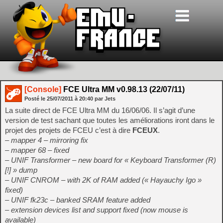
[Console]
FCE Ultra MM v0.98.13 (22/07/11)
Posté le
25/07/2011
à
20:40
par Jets
La suite direct de FCE Ultra MM du 16/06/06. Il s’agit d’une
version de test sachant que toutes les améliorations iront dans le
projet des projets de FCEU c’est à dire
FCEUX
.
– mapper 4 – mirroring fix
– mapper 68 – fixed
– UNIF Transformer – new board for « Keyboard Transformer (R)
[!] » dump
– UNIF CNROM – with 2K of RAM added (« Hayauchy Igo »
fixed)
– UNIF fk23c – banked SRAM feature added
– extension devices list and support fixed (now mouse is
available)