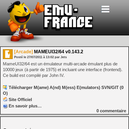
[Arcade]
MAMEUI32/64 v0.143.2
Posté le
27/07/2011
à
13:02
par Jets
MameUI32/64 est un émulateur multi-arcade émulant plus de
10000 jeux (à partir de 1975) et incluant une interface (frontend).
Ce build est compilé par John IV.
Télécharger M(ame) A(nd) M(ess) E(mulators) SVN/GIT (0
O)
Site Officiel
En savoir plus…
0
commentaire