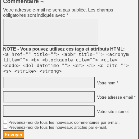
Commentaire ¬
Votre adresse e-mail ne sera pas publiée.
Les champs
obligatoires sont indiqués avec
*
NOTE - Vous pouvez utilisez ces tags et attributs HTML:
<a href="" title=""> <abbr title=""> <acronym
title=""> <b> <blockquote cite=""> <cite>
<code> <del datetime=""> <em> <i> <q cite="">
<s> <strike> <strong>
Votre nom *
Votre adresse email *
Votre site internet
Prévenez-moi de tous les nouveaux commentaires par e-mail.
Prévenez-moi de tous les nouveaux articles par e-mail.